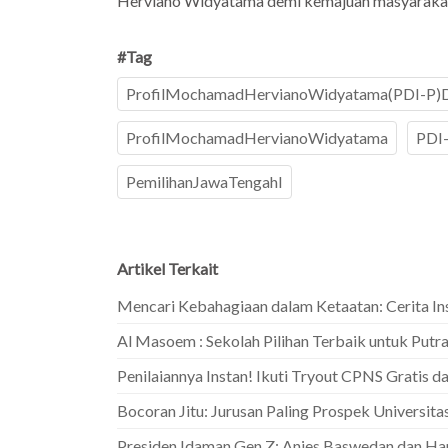
Herviano Widyatama demi kemajuan masyarakat 
#Tag
ProfilMochamadHervianoWidyatama(PDI-P)D
ProfilMochamadHervianoWidyatama
PDI
PemilihanJawaTengahI
Artikel Terkait
Mencari Kebahagiaan dalam Ketaatan: Cerita In
Al Masoem : Sekolah Pilihan Terbaik untuk Putra
Penilaiannya Instan! Ikuti Tryout CPNS Gratis d
Bocoran Jitu: Jurusan Paling Prospek Universit
Presiden Idaman Gen Z: Anies Baswedan dan H