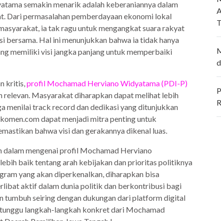
tama semakin menarik adalah keberaniannya dalam
A
kat. Dari permasalahan pemberdayaan ekonomi lokal
T
masyarakat, ia tak ragu untuk mengangkat suara rakyat
si bersama. Hal ini menunjukkan bahwa ia tidak hanya
M
yang memiliki visi jangka panjang untuk memperbaiki
d
 kritis,
profil Mochamad Herviano Widyatama (PDI-P)
P
 relevan. Masyarakat diharapkan dapat melihat lebih
R
juga menilai track record dan dedikasi yang ditunjukkan
jakomen.com dapat menjadi mitra penting untuk
mastikan bahwa visi dan gerakannya dikenal luas.
ih dalam mengenai profil Mochamad Herviano
h baik tentang arah kebijakan dan prioritas politiknya
rogram yang akan diperkenalkan, diharapkan bisa
libat aktif dalam dunia politik dan berkontribusi bagi
n tumbuh seiring dengan dukungan dari platform digital
a tunggu langkah-langkah konkret dari Mochamad