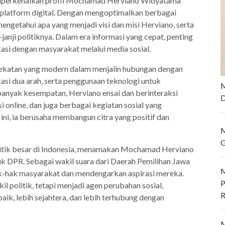
mperkenalkan profil Mochamad Herviano Widyatama
 platform digital. Dengan mengoptimalkan berbagai
engetahui apa yang menjadi visi dan misi Herviano, serta
anji politiknya. Dalam era informasi yang cepat, penting
kasi dengan masyarakat melalui media sosial.
katan yang modern dalam menjalin hubungan dengan
asi dua arah, serta penggunaan teknologi untuk
M
anyak kesempatan, Herviano ensai dan berinteraksi
D
i online, dan juga berbagai kegiatan sosial yang
ni, ia berusaha membangun citra yang positif dan
M
G
politik besar di Indonesia, menamakan Mochamad Herviano
k DPR. Sebagai wakil suara dari Daerah Pemilihan Jawa
M
k-hak masyarakat dan mendengarkan aspirasi mereka.
P
 politik, tetapi menjadi agen perubahan sosial,
R
ik, lebih sejahtera, dan lebih terhubung dengan
M