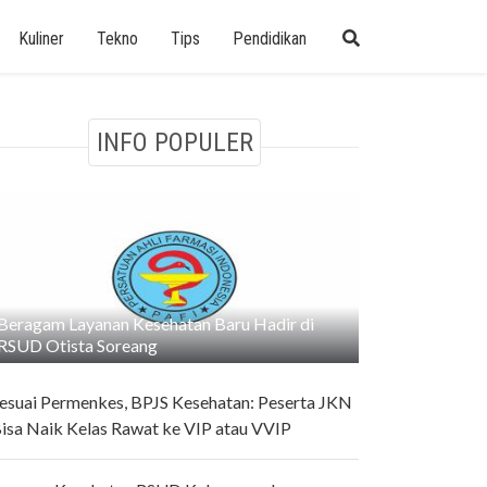
Kuliner
Tekno
Tips
Pendidikan
INFO POPULER
Beragam Layanan Kesehatan Baru Hadir di
RSUD Otista Soreang
esuai Permenkes, BPJS Kesehatan: Peserta JKN
isa Naik Kelas Rawat ke VIP atau VVIP