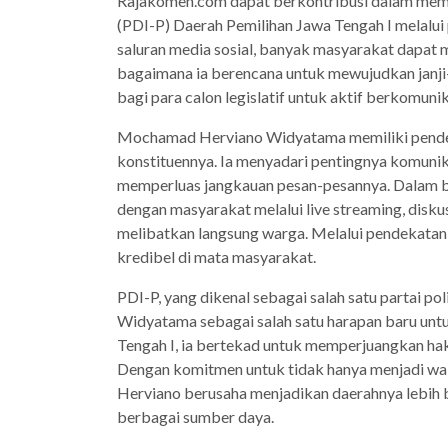
Rajakomen.com dapat berkontribusi dalam me
(PDI-P) Daerah Pemilihan Jawa Tengah I melalui
saluran media sosial, banyak masyarakat dapat m
bagaimana ia berencana untuk mewujudkan janji-j
bagi para calon legislatif untuk aktif berkomuni
Mochamad Herviano Widyatama memiliki pende
konstituennya. Ia menyadari pentingnya komunik
memperluas jangkauan pesan-pesannya. Dalam b
dengan masyarakat melalui live streaming, diskus
melibatkan langsung warga. Melalui pendekatan i
kredibel di mata masyarakat.
PDI-P, yang dikenal sebagai salah satu partai 
Widyatama sebagai salah satu harapan baru untu
Tengah I, ia bertekad untuk memperjuangkan ha
Dengan komitmen untuk tidak hanya menjadi wakil
Herviano berusaha menjadikan daerahnya lebih ba
berbagai sumber daya.