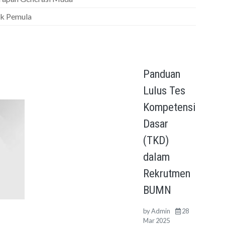
uk Pemula
Panduan
Lulus Tes
Kompetensi
Dasar
(TKD)
dalam
Rekrutmen
BUMN
by
Admin
28
Mar 2025