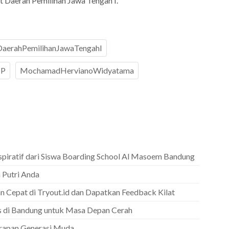
Daerah Pemilihan Jawa Tengah I.
aerahPemilihanJawaTengahI
-P
MochamadHervianoWidyatama
spiratif dari Siswa Boarding School Al Masoem Bandung
 Putri Anda
an Cepat di Tryout.id dan Dapatkan Feedback Kilat
as di Bandung untuk Masa Depan Cerah
arapan Generasi Muda