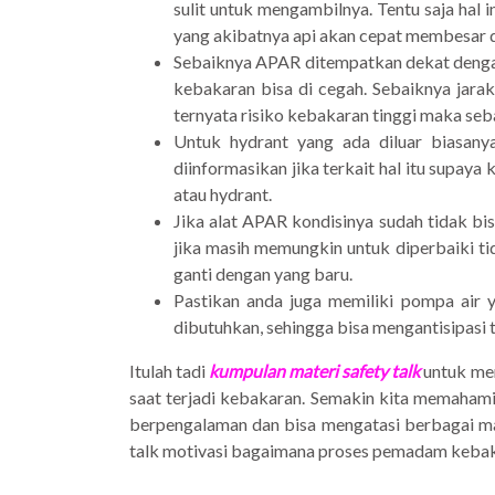
sulit untuk mengambilnya. Tentu saja ha
yang akibatnya api akan cepat membesar 
Sebaiknya APAR ditempatkan dekat dengan 
kebakaran bisa di cegah. Sebaiknya jarak
ternyata risiko kebakaran tinggi maka se
Untuk hydrant yang ada diluar biasanya
diinformasikan jika terkait hal itu supay
atau hydrant.
Jika alat APAR kondisinya sudah tidak bi
jika masih memungkin untuk diperbaiki tid
ganti dengan yang baru.
Pastikan anda juga memiliki pompa air y
dibutuhkan, sehingga bisa mengantisipasi 
Itulah tadi
kumpulan materi safety talk
untuk men
saat terjadi kebakaran. Semakin kita memaham
berpengalaman dan bisa mengatasi berbagai ma
talk motivasi bagaimana proses pemadam kebak