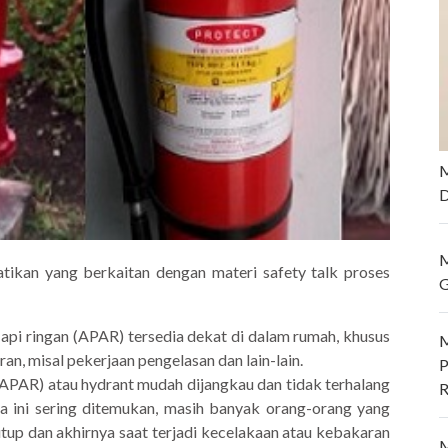
M
D
M
tikan yang berkaitan dengan materi safety talk proses
G
pi ringan (APAR) tersedia dekat di dalam rumah, khusus
M
an, misal pekerjaan pengelasan dan lain-lain.
P
APAR) atau hydrant mudah dijangkau dan tidak terhalang
R
ja ini sering ditemukan, masih banyak orang-orang yang
up dan akhirnya saat terjadi kecelakaan atau kebakaran
M