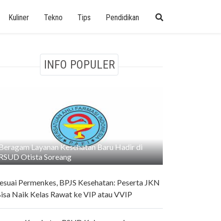
Kuliner
Tekno
Tips
Pendidikan
INFO POPULER
Beragam Layanan Kesehatan Baru Hadir di
RSUD Otista Soreang
esuai Permenkes, BPJS Kesehatan: Peserta JKN
isa Naik Kelas Rawat ke VIP atau VVIP