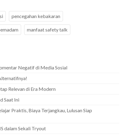
si
pencegahan kebakaran
 pemadam
manfaat safety talk
mentar Negatif di Media Sosial
lternatifnya!
tap Relevan di Era Modern
 Saat Ini
lajar Praktis, Biaya Terjangkau, Lulusan Siap
S dalam Sekali Tryout