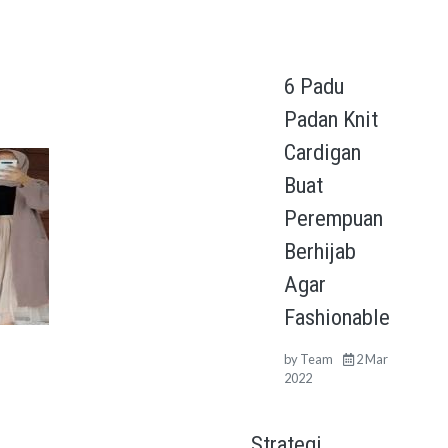
6 Padu
Padan Knit
Cardigan
Buat
Perempuan
Berhijab
Agar
Fashionable
by
Team
2 Mar
2022
Strategi