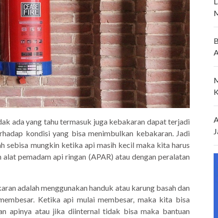
L
M
B
A
M
K
A
dak ada yang tahu termasuk juga kebakaran dapat terjadi
J
terhadap kondisi yang bisa menimbulkan kebakaran. Jadi
h sebisa mungkin ketika api masih kecil maka kita harus
lat pemadam api ringan (APAR) atau dengan peralatan
karan adalah menggunakan handuk atau karung basah dan
membesar. Ketika api mulai membesar, maka kita bisa
apinya atau jika diinternal tidak bisa maka bantuan