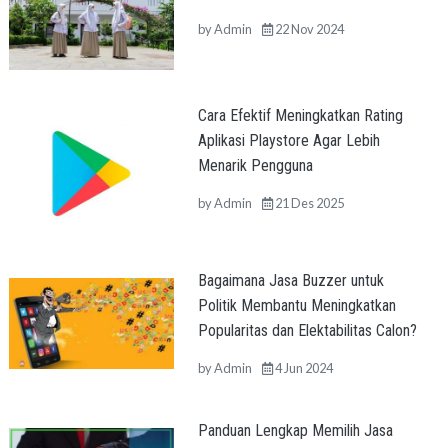
by
Admin
22 Nov 2024
Cara Efektif Meningkatkan Rating
Aplikasi Playstore Agar Lebih
Menarik Pengguna
by
Admin
21 Des 2025
Bagaimana Jasa Buzzer untuk
Politik Membantu Meningkatkan
Popularitas dan Elektabilitas Calon?
by
Admin
4 Jun 2024
Panduan Lengkap Memilih Jasa