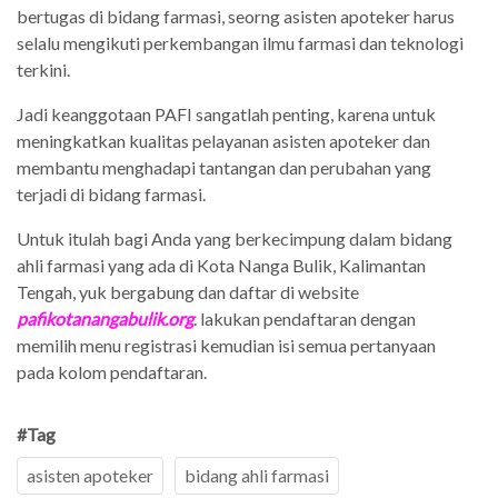
bertugas di bidang farmasi, seorng asisten apoteker harus
selalu mengikuti perkembangan ilmu farmasi dan teknologi
terkini.
Jadi keanggotaan PAFI sangatlah penting, karena untuk
meningkatkan kualitas pelayanan asisten apoteker dan
membantu menghadapi tantangan dan perubahan yang
terjadi di bidang farmasi.
Untuk itulah bagi Anda yang berkecimpung dalam bidang
ahli farmasi yang ada di Kota Nanga Bulik, Kalimantan
Tengah, yuk bergabung dan daftar di website
pafikotanangabulik.org
. lakukan pendaftaran dengan
memilih menu registrasi kemudian isi semua pertanyaan
pada kolom pendaftaran.
#Tag
asisten apoteker
bidang ahli farmasi