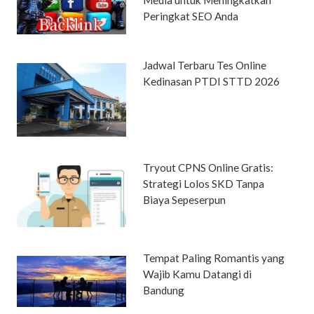
Media untuk Meningkatkan
Peringkat SEO Anda
Jadwal Terbaru Tes Online
Kedinasan PTDI STTD 2026
Tryout CPNS Online Gratis:
Strategi Lolos SKD Tanpa
Biaya Sepeserpun
Tempat Paling Romantis yang
Wajib Kamu Datangi di
Bandung