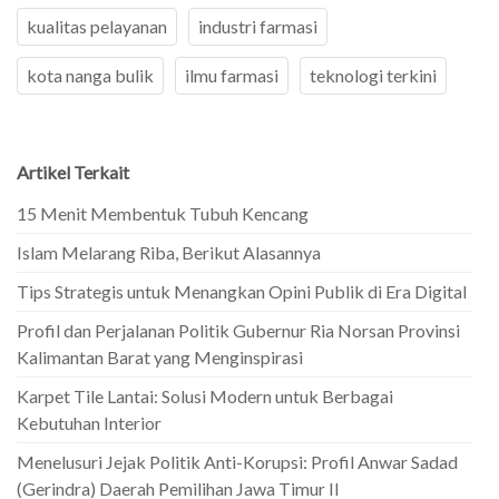
kualitas pelayanan
industri farmasi
kota nanga bulik
ilmu farmasi
teknologi terkini
Artikel Terkait
15 Menit Membentuk Tubuh Kencang
Islam Melarang Riba, Berikut Alasannya
Tips Strategis untuk Menangkan Opini Publik di Era Digital
Profil dan Perjalanan Politik Gubernur Ria Norsan Provinsi
Kalimantan Barat yang Menginspirasi
Karpet Tile Lantai: Solusi Modern untuk Berbagai
Kebutuhan Interior
Menelusuri Jejak Politik Anti-Korupsi: Profil Anwar Sadad
(Gerindra) Daerah Pemilihan Jawa Timur II