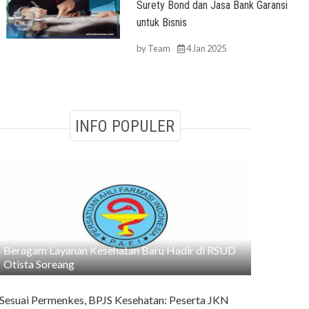
Surety Bond dan Jasa Bank Garansi
untuk Bisnis
by
Team
4 Jan 2025
INFO POPULER
Beragam Layanan Kesehatan Baru Hadir di RSUD
Otista Soreang
Sesuai Permenkes, BPJS Kesehatan: Peserta JKN