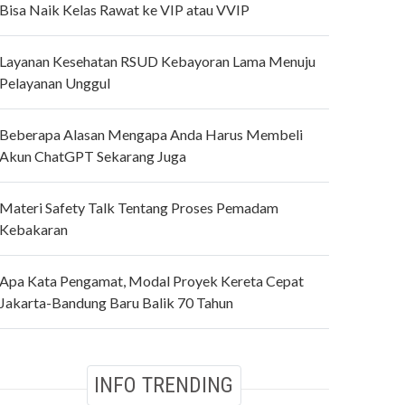
Bisa Naik Kelas Rawat ke VIP atau VVIP
Layanan Kesehatan RSUD Kebayoran Lama Menuju
Pelayanan Unggul
Beberapa Alasan Mengapa Anda Harus Membeli
Akun ChatGPT Sekarang Juga
Materi Safety Talk Tentang Proses Pemadam
Kebakaran
Apa Kata Pengamat, Modal Proyek Kereta Cepat
Jakarta-Bandung Baru Balik 70 Tahun
INFO TRENDING