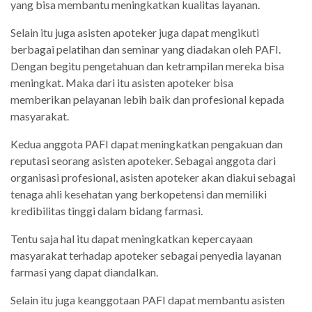
yang bisa membantu meningkatkan kualitas layanan.
Selain itu juga asisten apoteker juga dapat mengikuti
berbagai pelatihan dan seminar yang diadakan oleh PAFI.
Dengan begitu pengetahuan dan ketrampilan mereka bisa
meningkat. Maka dari itu asisten apoteker bisa
memberikan pelayanan lebih baik dan profesional kepada
masyarakat.
Kedua anggota PAFI dapat meningkatkan pengakuan dan
reputasi seorang asisten apoteker. Sebagai anggota dari
organisasi profesional, asisten apoteker akan diakui sebagai
tenaga ahli kesehatan yang berkopetensi dan memiliki
kredibilitas tinggi dalam bidang farmasi.
Tentu saja hal itu dapat meningkatkan kepercayaan
masyarakat terhadap apoteker sebagai penyedia layanan
farmasi yang dapat diandalkan.
Selain itu juga keanggotaan PAFI dapat membantu asisten