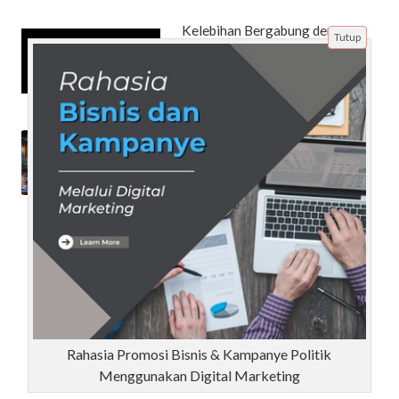
Kelebihan Bergabung dengan
Tutup
PAFI Kota Baolan
Jual Aged dan Expired Domain
Murah di
STARTUPCOMMA.COM: Cara
Cepat Meningkatkan SEO
Website Anda
Beranda
Artikel
Tentang Kami
Disclaimer
Rahasia Promosi Bisnis & Kampanye Politik
Sitemap
Menggunakan Digital Marketing
© SarahZaharia.com 2026