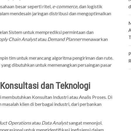
sahaan besar seperti ritel,
e-commerce
, dan logistik
d
dalam mendesain jaringan distribusi dan mengoptimalkan
M
A
lan Sistem untuk memprediksi permintaan dan
T
pply Chain Analyst
atau
Demand Planner
menawarkan
P
impin tim untuk merancang algoritma pengiriman dan rute.
R
ogi yang dibutuhkan untuk memenangkan persaingan pasar
g Konsultasi dan Teknologi
 membutuhkan Konsultan Industri atau Analis Proses. Di
masalah klien di berbagai industri, dari perbankan
uct Operations
atau
Data Analyst
sangat menonjol.
perasional untuk mengidentifikasi inefisiensi dalam