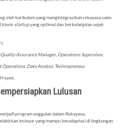
ng oleh kurikulum yang mengintegrasikan rekayasa sains
 bisnis
startup
yang optimal dan berkelanjutan sejak
i:
Quality Assurance Manager
,
Operations Supervisor
.
t Operations
,
Data Analyst
,
Technopreneur
.
 Proyek.
Mempersiapkan Lulusan
 menjadi program unggulan dalam Rekayasa,
melahirkan insinyur yang mampu beradaptasi di lingkungan