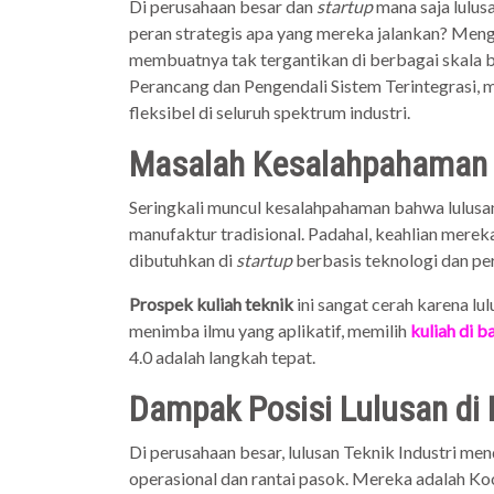
Di perusahaan besar dan
startup
mana saja lulus
peran strategis apa yang mereka jalankan? M
membuatnya tak tergantikan di berbagai skala b
Perancang dan Pengendali Sistem Terintegrasi,
fleksibel di seluruh spektrum industri.
Masalah Kesalahpahaman Te
Seringkali muncul kesalahpahaman bahwa lulusan
manufaktur tradisional. Padahal, keahlian mereka 
dibutuhkan di
startup
berbasis teknologi dan per
Prospek kuliah teknik
ini sangat cerah karena lu
menimba ilmu yang aplikatif, memilih
kuliah di 
4.0 adalah langkah tepat.
Dampak Posisi Lulusan di
Di perusahaan besar, lulusan Teknik Industri men
operasional dan rantai pasok. Mereka adalah K