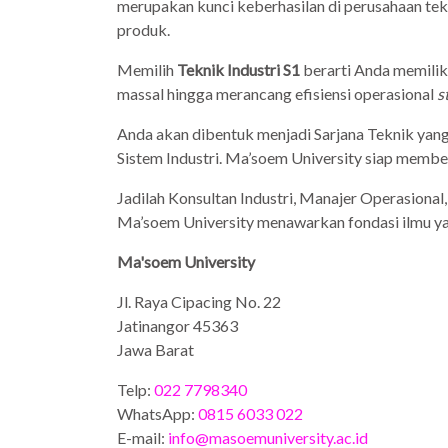
merupakan kunci keberhasilan di perusahaan te
produk.
Memilih
Teknik Industri S1
berarti Anda memiliki
massal hingga merancang efisiensi operasional
s
Anda akan dibentuk menjadi Sarjana Teknik yan
Sistem Industri. Ma’soem University siap membeka
Jadilah Konsultan Industri, Manajer Operasional
Ma’soem University menawarkan fondasi ilmu y
Ma'soem University
Jl. Raya Cipacing No. 22
Jatinangor 45363
Jawa Barat
Telp:
022 7798340
WhatsApp:
0815 6033 022
E-mail:
info@masoemuniversity.ac.id