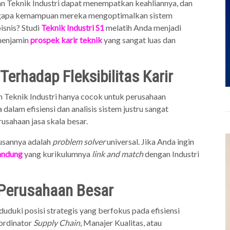
an Teknik Industri dapat menempatkan keahliannya, dan
engapa kemampuan mereka mengoptimalkan sistem
isnis? Studi
Teknik Industri S1
melatih Anda menjadi
 menjamin
prospek karir teknik
yang sangat luas dan
rhadap Fleksibilitas Karir
 Teknik Industri hanya cocok untuk perusahaan
dalam efisiensi dan analisis sistem justru sangat
usahaan jasa skala besar.
lusannya adalah
problem solver
universal. Jika Anda ingin
bandung
yang kurikulumnya
link and match
dengan Industri
 Perusahaan Besar
duduki posisi strategis yang berfokus pada efisiensi
oordinator
Supply Chain
, Manajer Kualitas, atau