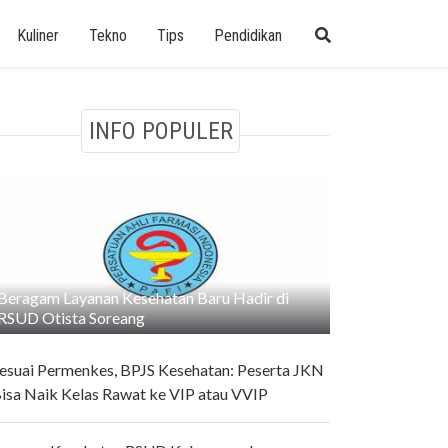
Kuliner
Tekno
Tips
Pendidikan
INFO POPULER
Beragam Layanan Kesehatan Baru Hadir di
RSUD Otista Soreang
esuai Permenkes, BPJS Kesehatan: Peserta JKN
isa Naik Kelas Rawat ke VIP atau VVIP