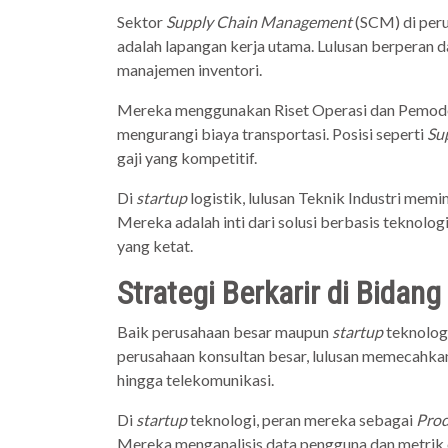
Sektor
Supply Chain Management
(SCM) di peru
adalah lapangan kerja utama. Lulusan berperan 
manajemen inventori.
Mereka menggunakan Riset Operasi dan Pemode
mengurangi biaya transportasi. Posisi seperti
Su
gaji yang kompetitif.
Di
startup
logistik, lulusan Teknik Industri mem
Mereka adalah inti dari solusi berbasis teknol
yang ketat.
Strategi Berkarir di Bidan
Baik perusahaan besar maupun
startup
teknologi
perusahaan konsultan besar, lulusan memecahkan 
hingga telekomunikasi.
Di
startup
teknologi, peran mereka sebagai
Prod
Mereka menganalisis data pengguna dan metrik o