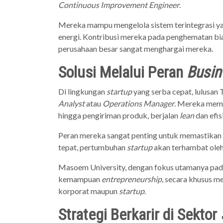
Continuous Improvement Engineer
.
Mereka mampu mengelola sistem terintegrasi yan
energi. Kontribusi mereka pada penghematan bia
perusahaan besar sangat menghargai mereka.
Solusi Melalui Peran
Busin
Di lingkungan
startup
yang serba cepat, lulusan 
Analyst
atau
Operations Manager
. Mereka memas
hingga pengiriman produk, berjalan
lean
dan efis
Peran mereka sangat penting untuk memastikan s
tepat, pertumbuhan
startup
akan terhambat oleh
Masoem University, dengan fokus utamanya pad
kemampuan
entrepreneurship
, secara khusus m
korporat maupun
startup
.
Strategi Berkarir di Sektor