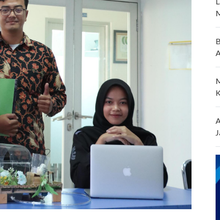
L
M
B
A
M
K
A
J