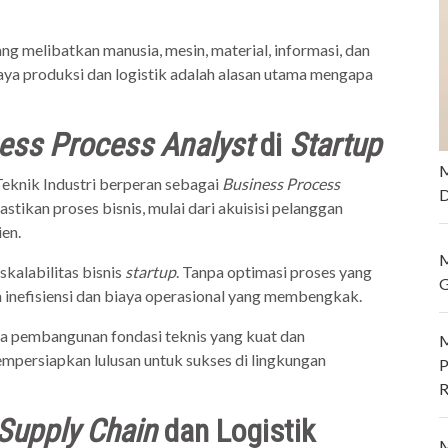
g melibatkan manusia, mesin, material, informasi, dan
ya produksi dan logistik adalah alasan utama mengapa
ess Process Analyst
di
Startup
M
Teknik Industri berperan sebagai
Business Process
D
tikan proses bisnis, mulai dari akuisisi pelanggan
ien.
M
kalabilitas bisnis
startup
. Tanpa optimasi proses yang
G
 inefisiensi dan biaya operasional yang membengkak.
a pembangunan fondasi teknis yang kuat dan
M
empersiapkan lulusan untuk sukses di lingkungan
P
R
Supply Chain
dan Logistik
M