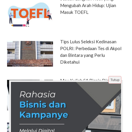
Mengubah Arah Hidup: Ujian
Masuk TOEFL
Tips Lulus Seleksi Kedinasan
POLRI: Perbedaan Tes di Akpol
dan Bintara yang Perlu
Diketahui
Tutup
Mau Kuliah S1 Bisnis Digital
Dengan Biaya Lebih Murah Dari
PTN Serta Sistem Cicilan Yang
Ringan?
Rindu dengan Ayam Betutu
Khas Bali