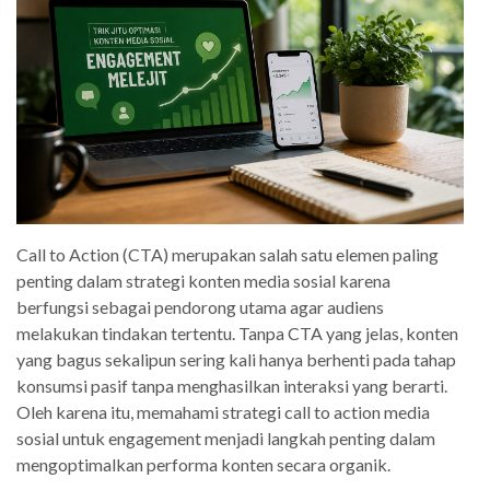
Call to Action (CTA) merupakan salah satu elemen paling
penting dalam strategi konten media sosial karena
berfungsi sebagai pendorong utama agar audiens
melakukan tindakan tertentu. Tanpa CTA yang jelas, konten
yang bagus sekalipun sering kali hanya berhenti pada tahap
konsumsi pasif tanpa menghasilkan interaksi yang berarti.
Oleh karena itu, memahami strategi call to action media
sosial untuk engagement menjadi langkah penting dalam
mengoptimalkan performa konten secara organik.