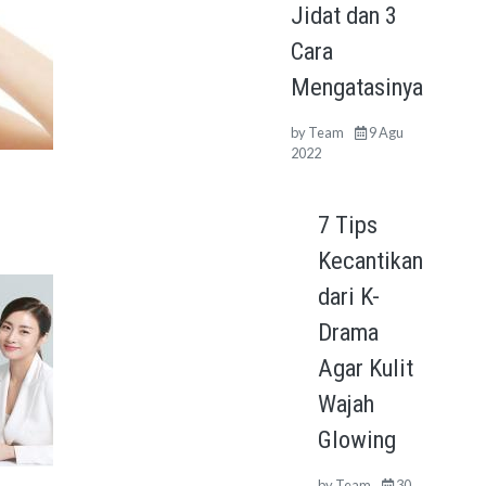
Jidat dan 3
Cara
Mengatasinya
by
Team
9 Agu
2022
7 Tips
Kecantikan
dari K-
Drama
Agar Kulit
Wajah
Glowing
by
Team
30