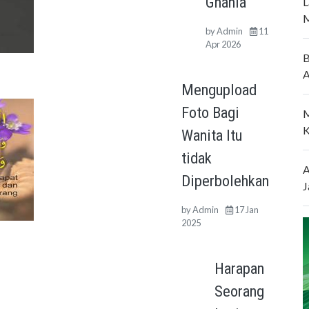
Ghania
L
M
by
Admin
11
Apr 2026
B
A
Mengupload
Foto Bagi
M
K
Wanita Itu
tidak
A
Diperbolehkan
J
by
Admin
17 Jan
2025
Harapan
Seorang