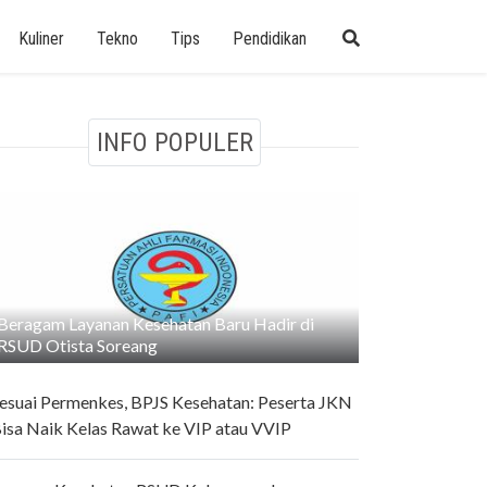
Kuliner
Tekno
Tips
Pendidikan
INFO POPULER
Beragam Layanan Kesehatan Baru Hadir di
RSUD Otista Soreang
esuai Permenkes, BPJS Kesehatan: Peserta JKN
isa Naik Kelas Rawat ke VIP atau VVIP