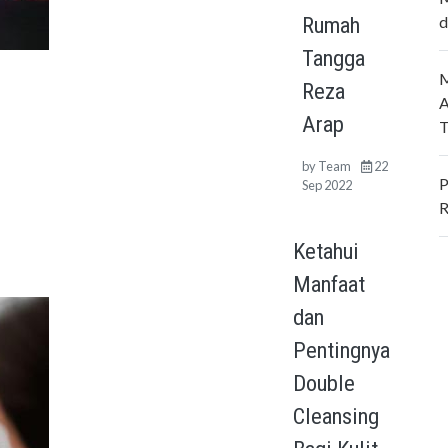
Rumah
d
Tangga
M
Reza
A
Arap
T
by
Team
22
P
Sep 2022
R
Ketahui
Manfaat
dan
Pentingnya
Double
Cleansing