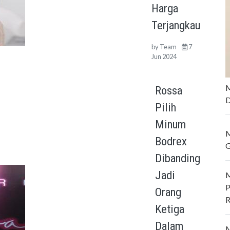
Harga
Terjangkau
by
Team
7
Jun 2024
M
Rossa
D
Pilih
Minum
M
Bodrex
G
Dibanding
Jadi
M
P
Orang
R
Ketiga
Dalam
M