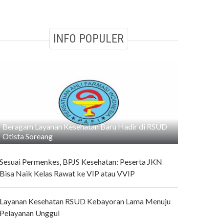
INFO POPULER
Beragam Layanan Kesehatan Baru Hadir di RSUD
Otista Soreang
Sesuai Permenkes, BPJS Kesehatan: Peserta JKN
Bisa Naik Kelas Rawat ke VIP atau VVIP
Layanan Kesehatan RSUD Kebayoran Lama Menuju
Pelayanan Unggul