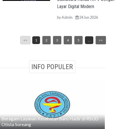
Layar Digital Modern
by
Admin
24 Jun 2026
<<
1
2
3
4
5
...
>>
INFO POPULER
Beragam Layanan Kesehatan Baru Hadir di RSUD
Otista Soreang