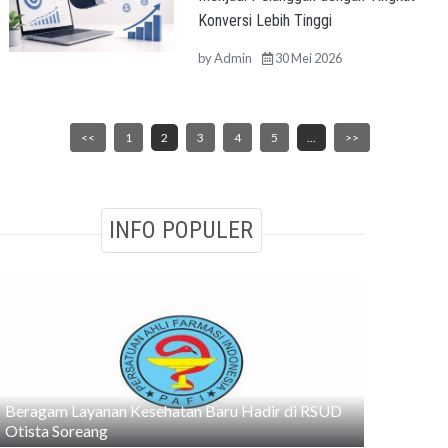
Konversi Lebih Tinggi
by
Admin
30 Mei 2026
<<
1
2
3
4
5
...
>>
INFO POPULER
Beragam Layanan Kesehatan Baru Hadir di RSUD
Otista Soreang