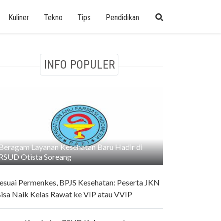
Kuliner
Tekno
Tips
Pendidikan
INFO POPULER
Beragam Layanan Kesehatan Baru Hadir di
RSUD Otista Soreang
esuai Permenkes, BPJS Kesehatan: Peserta JKN
isa Naik Kelas Rawat ke VIP atau VVIP