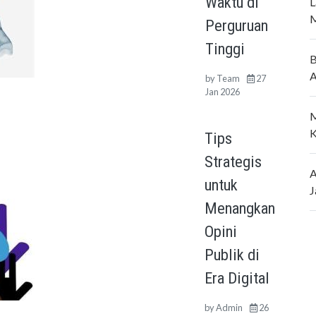
Waktu di
L
M
Perguruan
Tinggi
B
A
by
Team
27
Jan 2026
M
K
Tips
Strategis
A
untuk
J
Menangkan
Opini
Publik di
Era Digital
by
Admin
26