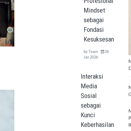
Profesional
Mindset
sebagai
Fondasi
Kesuksesan
by
Team
26
Jan 2026
M
D
Interaksi
Media
M
G
Sosial
sebagai
M
Kunci
P
Keberhasilan
R