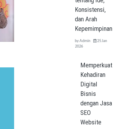
tentang Ide,
Konsistensi,
dan Arah
Kepemimpinan
by
Admin
25 Jan
2026
Memperkuat
Kehadiran
Digital
Bisnis
dengan Jasa
SEO
Website