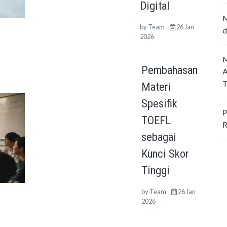
Digital
M
by
Team
26 Jan
d
2026
M
Pembahasan
A
T
Materi
Spesifik
P
TOEFL
R
sebagai
Kunci Skor
Tinggi
by
Team
26 Jan
2026