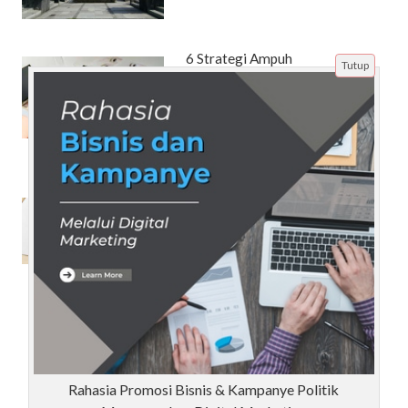
6 Strategi Ampuh
Tutup
Mempromosikan Produk
Kosmetik di Google yang Akan
Meningkatkan Penjualan Anda
dengan Cepat
Islam Melarang Riba, Berikut
Alasannya
Beranda
Artikel
Tentang Kami
Disclaimer
Rahasia Promosi Bisnis & Kampanye Politik
Sitemap