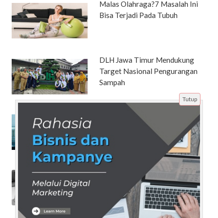
Malas Olahraga?7 Masalah Ini
Bisa Terjadi Pada Tubuh
DLH Jawa Timur Mendukung
Target Nasional Pengurangan
Sampah
Tutup
Mendengar Suara Adzan, Pilot
Ini Akhirnya Bersyahadat
Pilih Jasa Pembuatan Website
yang Tepat untuk Perusahaan
Anda Disini