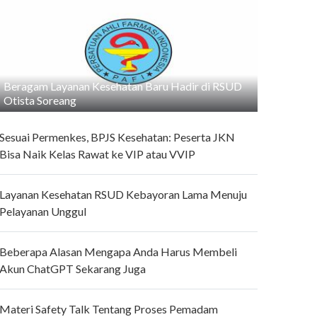
Beragam Layanan Kesehatan Baru Hadir di RSUD
Otista Soreang
Sesuai Permenkes, BPJS Kesehatan: Peserta JKN
Bisa Naik Kelas Rawat ke VIP atau VVIP
Layanan Kesehatan RSUD Kebayoran Lama Menuju
Pelayanan Unggul
Beberapa Alasan Mengapa Anda Harus Membeli
Akun ChatGPT Sekarang Juga
Materi Safety Talk Tentang Proses Pemadam