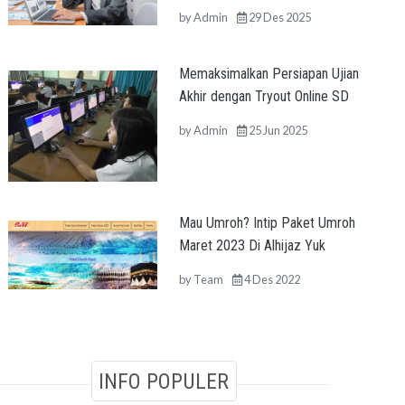
by
Admin
29 Des 2025
Memaksimalkan Persiapan Ujian
Akhir dengan Tryout Online SD
by
Admin
25 Jun 2025
Mau Umroh? Intip Paket Umroh
Maret 2023 Di Alhijaz Yuk
by
Team
4 Des 2022
INFO POPULER