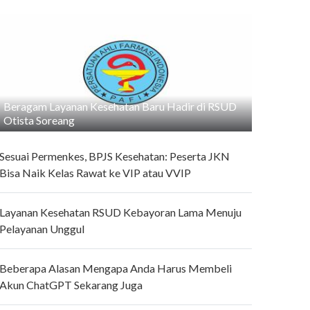
Beragam Layanan Kesehatan Baru Hadir di RSUD
Otista Soreang
Sesuai Permenkes, BPJS Kesehatan: Peserta JKN
Bisa Naik Kelas Rawat ke VIP atau VVIP
Layanan Kesehatan RSUD Kebayoran Lama Menuju
Pelayanan Unggul
Beberapa Alasan Mengapa Anda Harus Membeli
Akun ChatGPT Sekarang Juga