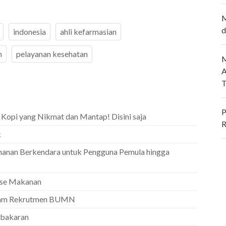
M
d
indonesia
ahli kefarmasian
n
pelayanan kesehatan
M
A
T
P
a Kopi yang Nikmat dan Mantap! Disini saja
R
k
manan Berkendara untuk Pengguna Pemula hingga
hise Makanan
alam Rekrutmen BUMN
ebakaran