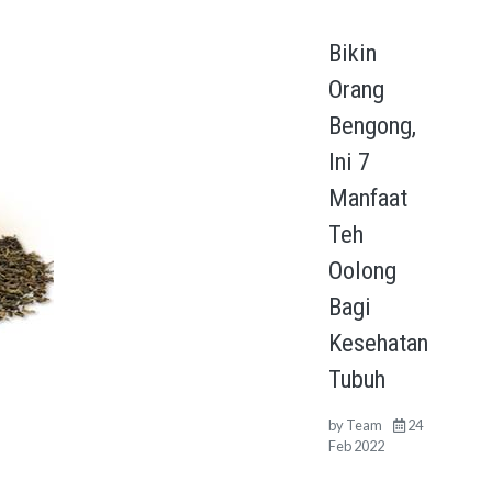
Bikin
Orang
Bengong,
Ini 7
Manfaat
Teh
Oolong
Bagi
Kesehatan
Tubuh
by
Team
24
Feb 2022