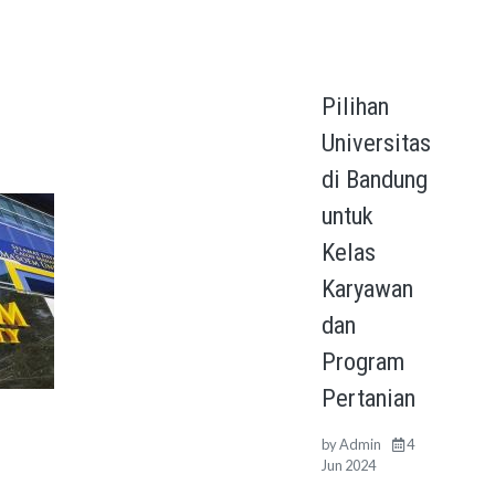
Pilihan
Universitas
di Bandung
untuk
Kelas
Karyawan
dan
Program
Pertanian
by
Admin
4
Jun 2024