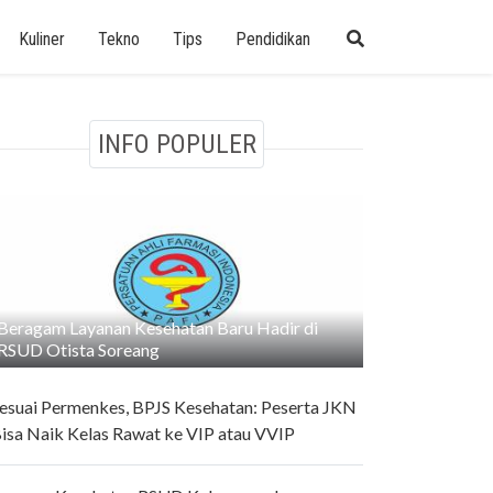
Kuliner
Tekno
Tips
Pendidikan
INFO POPULER
Beragam Layanan Kesehatan Baru Hadir di
RSUD Otista Soreang
esuai Permenkes, BPJS Kesehatan: Peserta JKN
isa Naik Kelas Rawat ke VIP atau VVIP