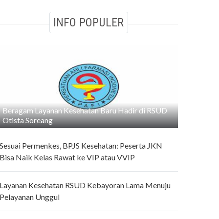
INFO POPULER
Beragam Layanan Kesehatan Baru Hadir di RSUD
Otista Soreang
Sesuai Permenkes, BPJS Kesehatan: Peserta JKN
Bisa Naik Kelas Rawat ke VIP atau VVIP
Layanan Kesehatan RSUD Kebayoran Lama Menuju
Pelayanan Unggul