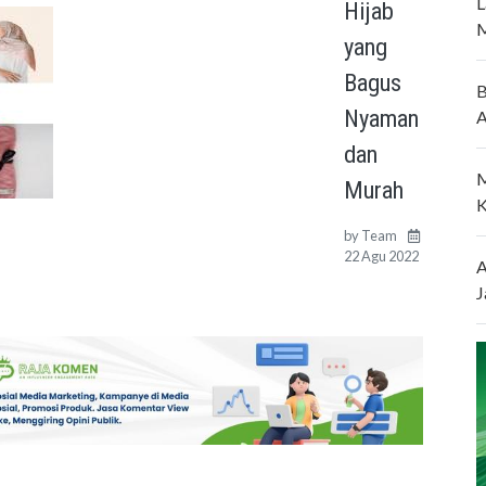
L
Hijab
M
yang
Bagus
B
Nyaman
A
dan
M
Murah
K
by
Team
22 Agu 2022
A
J