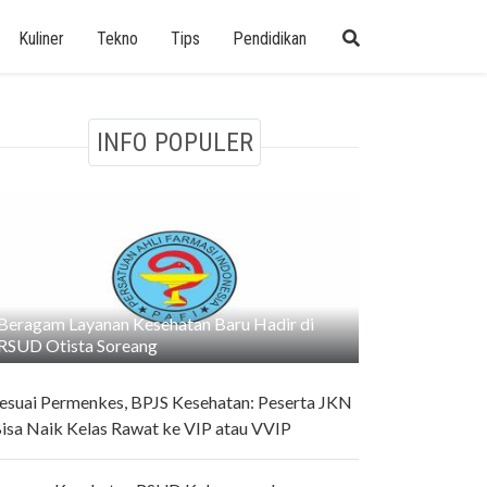
Kuliner
Tekno
Tips
Pendidikan
INFO POPULER
Beragam Layanan Kesehatan Baru Hadir di
RSUD Otista Soreang
esuai Permenkes, BPJS Kesehatan: Peserta JKN
isa Naik Kelas Rawat ke VIP atau VVIP