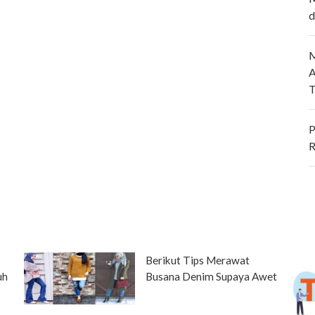
d
M
A
T
P
R
Berikut Tips Merawat
uh
Busana Denim Supaya Awet