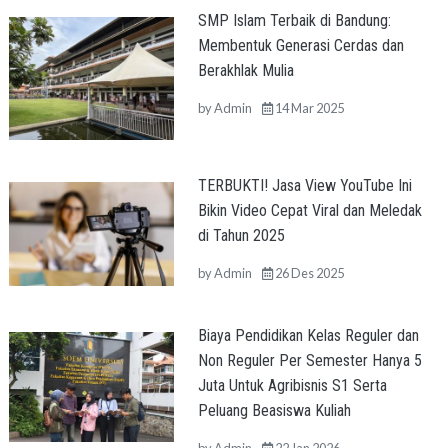
SMP Islam Terbaik di Bandung:
Membentuk Generasi Cerdas dan
Berakhlak Mulia
by
Admin
14 Mar 2025
TERBUKTI! Jasa View YouTube Ini
Bikin Video Cepat Viral dan Meledak
di Tahun 2025
by
Admin
26 Des 2025
Biaya Pendidikan Kelas Reguler dan
Non Reguler Per Semester Hanya 5
Juta Untuk Agribisnis S1 Serta
Peluang Beasiswa Kuliah