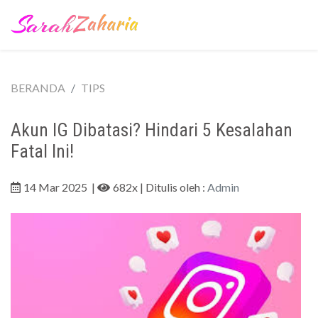
BERANDA
TIPS
Akun IG Dibatasi? Hindari 5 Kesalahan
Fatal Ini!
14 Mar 2025
|
682x
| Ditulis oleh :
Admin