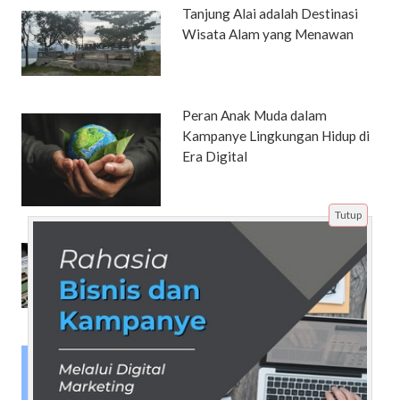
Tanjung Alai adalah Destinasi
Wisata Alam yang Menawan
Peran Anak Muda dalam
Kampanye Lingkungan Hidup di
Era Digital
Tutup
Gegara Kasus Pencucian Uang
di Kemenkeu, Masyarakat
Menjerit Percuma Bayar Pajak
Lindungi Akun Online Anda
dengan Kode 2FA: Begini
Caranya