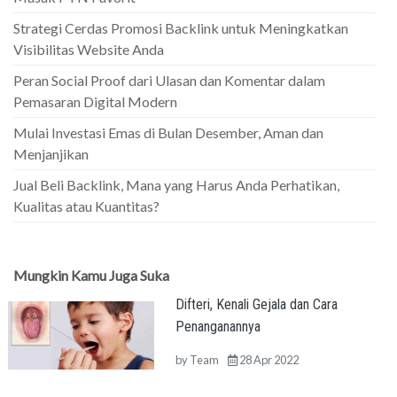
Strategi Cerdas Promosi Backlink untuk Meningkatkan
Visibilitas Website Anda
Peran Social Proof dari Ulasan dan Komentar dalam
Pemasaran Digital Modern
Mulai Investasi Emas di Bulan Desember, Aman dan
Menjanjikan
Jual Beli Backlink, Mana yang Harus Anda Perhatikan,
Kualitas atau Kuantitas?
Mungkin Kamu Juga Suka
Difteri, Kenali Gejala dan Cara
Penanganannya
by
Team
28 Apr 2022