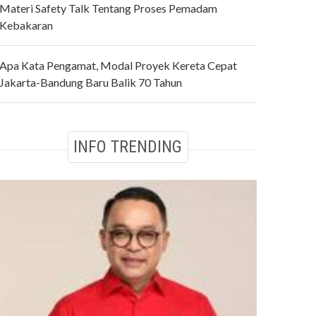
Materi Safety Talk Tentang Proses Pemadam
Kebakaran
Apa Kata Pengamat, Modal Proyek Kereta Cepat
Jakarta-Bandung Baru Balik 70 Tahun
INFO TRENDING