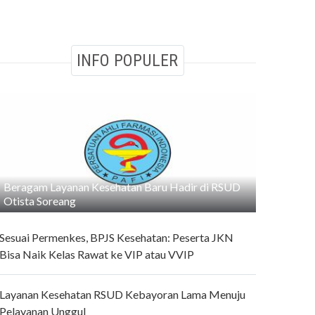
INFO POPULER
Beragam Layanan Kesehatan Baru Hadir di RSUD
Otista Soreang
Sesuai Permenkes, BPJS Kesehatan: Peserta JKN
Bisa Naik Kelas Rawat ke VIP atau VVIP
Layanan Kesehatan RSUD Kebayoran Lama Menuju
Pelayanan Unggul