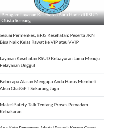
Beragam Layanan Kesehatan Baru Hadir di RSUD
Otista Soreang
Sesuai Permenkes, BPJS Kesehatan: Peserta JKN
Bisa Naik Kelas Rawat ke VIP atau VVIP
Layanan Kesehatan RSUD Kebayoran Lama Menuju
Pelayanan Unggul
Beberapa Alasan Mengapa Anda Harus Membeli
Akun ChatGPT Sekarang Juga
Materi Safety Talk Tentang Proses Pemadam
Kebakaran
Apa Kata Pengamat, Modal Proyek Kereta Cepat