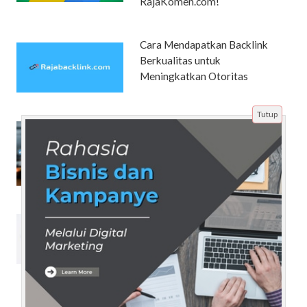
RajaKomen.com!
Cara Mendapatkan Backlink
Berkualitas untuk
Meningkatkan Otoritas
Tutup
Strategi Jualan di Sosial Media
yang Dijamin Ampuh Menjadi
Sensasi Viral!
Kesulitan Mahasiswa Mengatur
Waktu di Perguruan Tinggi