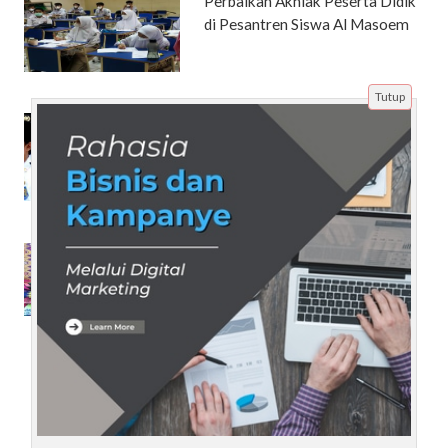
Perbaikan Akhlak Peserta Didik
di Pesantren Siswa Al Masoem
Tutup
Tryout Online PKN STAN
Terpercaya: Panduan Lengkap
untuk Pemula Tanpa Bimbel
Kenali 9 Macam Kain Tenun
Nusantara yang Begitu Indah
Beranda
Artikel
Tentang Kami
Disclaimer