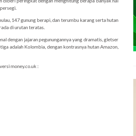
an diberi peringkat dengan menghitung berapa banyak hal
persegi.
pulau, 147 gunung berapi, dan terumbu karang serta hutan
ada di urutan teratas.
kenal dengan jajaran pegunungannya yang dramatis, gletser
Ketiga adalah Kolombia, dengan kontrasnya hutan Amazon,
versi money.co.uk :