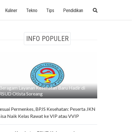
Kuliner
Tekno
Tips
Pendidikan
INFO POPULER
Beragam Layanan Kesehatan Baru Hadir di
RSUD Otista Soreang
esuai Permenkes, BPJS Kesehatan: Peserta JKN
isa Naik Kelas Rawat ke VIP atau VVIP