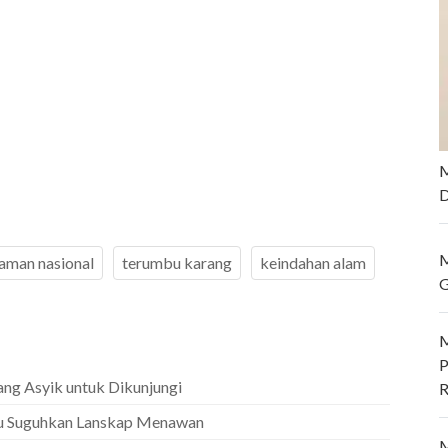
M
D
M
aman nasional
terumbu karang
keindahan alam
G
M
P
ang Asyik untuk Dikunjungi
R
pu Suguhkan Lanskap Menawan
M