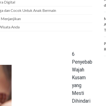
ra Digital
d
ga dan Cocok Untuk Anak Bermain
 Menjanjikan
M
A
 Wisata Anda
T
P
R
6
Penyebab
Wajah
Kusam
yang
Mesti
Dihindari