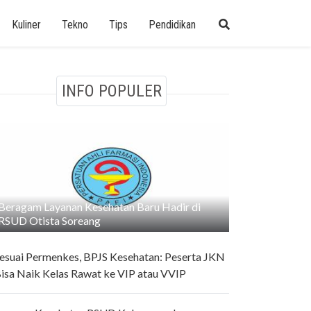
Kuliner
Tekno
Tips
Pendidikan
INFO POPULER
Beragam Layanan Kesehatan Baru Hadir di
RSUD Otista Soreang
esuai Permenkes, BPJS Kesehatan: Peserta JKN
isa Naik Kelas Rawat ke VIP atau VVIP