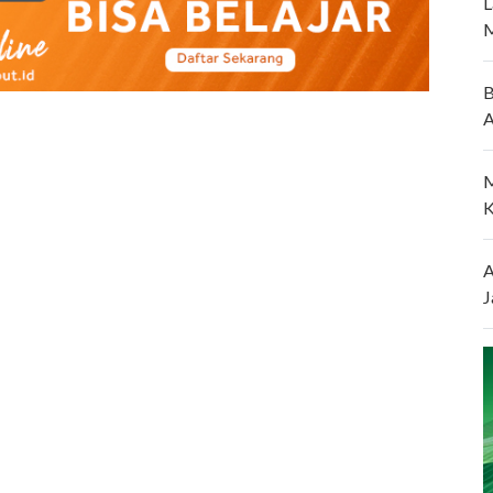
L
M
B
A
M
K
A
J