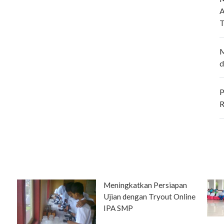
A
T
M
d
P
R
Meningkatkan Persiapan
Ujian dengan Tryout Online
IPA SMP