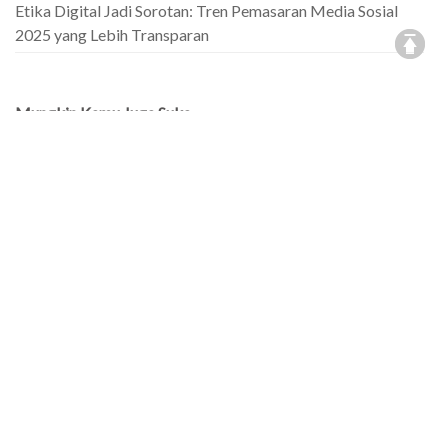
Etika Digital Jadi Sorotan: Tren Pemasaran Media Sosial
2025 yang Lebih Transparan
Mungkin Kamu Juga Suka
Jenjang Karier ASN dari CPNS
Tutup
hingga Pensiun: Panduan Lengkap
Rahasia Promosi Bisnis & Kampanye Politik
by
Admin
20 Mar 2025
Menggunakan Digital Marketing
SMP Islam Terbaik di Bandung:
Membentuk Generasi Cerdas dan
Berakhlak Mulia
by
Admin
14 Mar 2025
Mengenal Lebih Dekat Profil Dosen