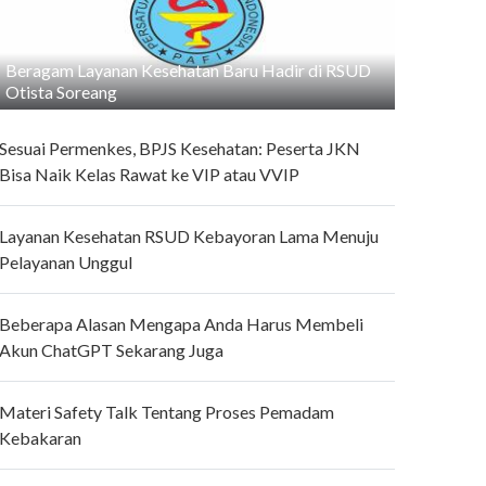
Beragam Layanan Kesehatan Baru Hadir di RSUD
Otista Soreang
Sesuai Permenkes, BPJS Kesehatan: Peserta JKN
Bisa Naik Kelas Rawat ke VIP atau VVIP
Layanan Kesehatan RSUD Kebayoran Lama Menuju
Pelayanan Unggul
Beberapa Alasan Mengapa Anda Harus Membeli
Akun ChatGPT Sekarang Juga
Materi Safety Talk Tentang Proses Pemadam
Kebakaran