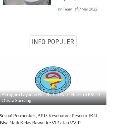
by
Team
7 Mar 2022
INFO POPULER
Beragam Layanan Kesehatan Baru Hadir di RSUD
Otista Soreang
Sesuai Permenkes, BPJS Kesehatan: Peserta JKN
Bisa Naik Kelas Rawat ke VIP atau VVIP