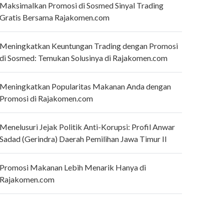
Maksimalkan Promosi di Sosmed Sinyal Trading
Gratis Bersama Rajakomen.com
Meningkatkan Keuntungan Trading dengan Promosi
di Sosmed: Temukan Solusinya di Rajakomen.com
Meningkatkan Popularitas Makanan Anda dengan
Promosi di Rajakomen.com
Menelusuri Jejak Politik Anti-Korupsi: Profil Anwar
Sadad (Gerindra) Daerah Pemilihan Jawa Timur II
Promosi Makanan Lebih Menarik Hanya di
Rajakomen.com