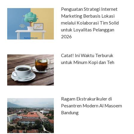
Penguatan Strategi Internet
Marketing Berbasis Lokasi
melalui Kolaborasi Tim Solid
untuk Loyalitas Pelanggan
2026
Catat! Ini Waktu Terburuk
untuk Minum Kopi dan Teh
Ragam Ekstrakurikuler di
Pesantren Modern Al Masoem
Bandung