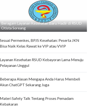
Beragam Layanan Kesehatan Baru Hadir di RSUD
Otista Soreang
Sesuai Permenkes, BPJS Kesehatan: Peserta JKN
Bisa Naik Kelas Rawat ke VIP atau VVIP
Layanan Kesehatan RSUD Kebayoran Lama Menuju
Pelayanan Unggul
Beberapa Alasan Mengapa Anda Harus Membeli
Akun ChatGPT Sekarang Juga
Materi Safety Talk Tentang Proses Pemadam
Kebakaran