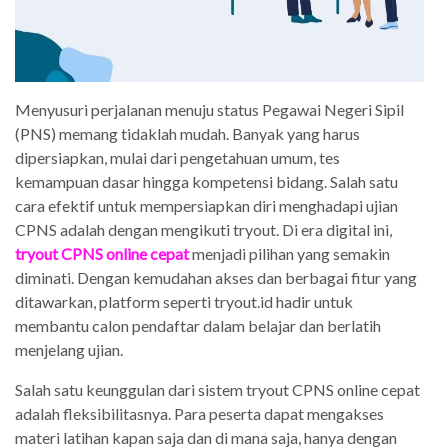
Menyusuri perjalanan menuju status Pegawai Negeri Sipil
(PNS) memang tidaklah mudah. Banyak yang harus
dipersiapkan, mulai dari pengetahuan umum, tes
kemampuan dasar hingga kompetensi bidang. Salah satu
cara efektif untuk mempersiapkan diri menghadapi ujian
CPNS adalah dengan mengikuti tryout. Di era digital ini,
tryout CPNS online cepat
menjadi pilihan yang semakin
diminati. Dengan kemudahan akses dan berbagai fitur yang
ditawarkan, platform seperti tryout.id hadir untuk
membantu calon pendaftar dalam belajar dan berlatih
menjelang ujian.
Salah satu keunggulan dari sistem tryout CPNS online cepat
adalah fleksibilitasnya. Para peserta dapat mengakses
materi latihan kapan saja dan di mana saja, hanya dengan