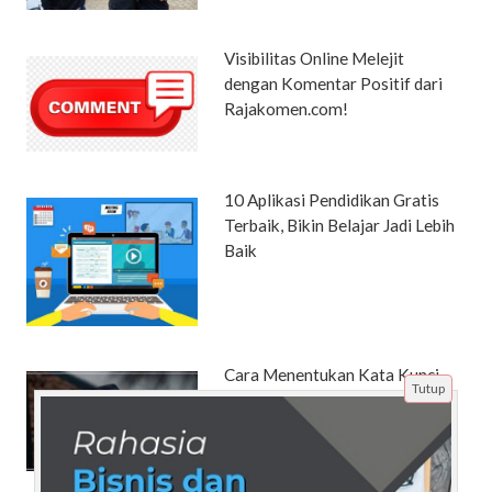
Visibilitas Online Melejit
dengan Komentar Positif dari
Rajakomen.com!
10 Aplikasi Pendidikan Gratis
Terbaik, Bikin Belajar Jadi Lebih
Baik
Cara Menentukan Kata Kunci
Tutup
untuk Backlink