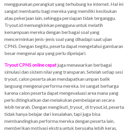
menggunakan perangkat yang terhubung ke internet. Hal ini
sangat membantu bagi mereka yang memiliki kesibukan
atau pekerjaan lain, sehingga persiapan tidak terganggu.
Tryout.id memungkinkan pengguna untuk melatih
kemampuan mereka dengan berbagai soal yang
mencerminkan jenis-jenis soal yang dihadapi saat ujian
CPNS. Dengan begitu, peserta dapat mengetahui gambaran
besar mengenai apa yang perlu dipelajari.
Tryout CPNS online cepat
juga menawarkan berbagai
simulasi dan sistem nilai yang transparan. Setelah setiap sesi
tryout, calon peserta akan mendapatkan umpan balik
langsung mengenai performa mereka. Ini sangat berharga
karena calon peserta dapat mengevaluasi area mana yang
perlu ditingkatkan dan melakukan pembelajaran secara
lebih terarah. Dengan mengikuti_tryout_ di tryout.id, peserta
tidak hanya belajar dari kesalahan, tapi juga bisa
membandingkan performa mereka dengan peserta lain,
memberikan motivasi ekstra untuk berusaha lebih keras.