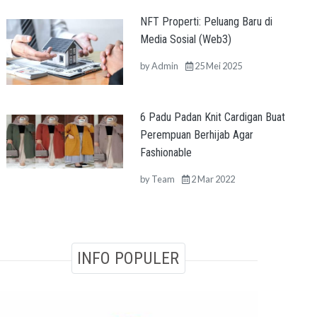
NFT Properti: Peluang Baru di
Media Sosial (Web3)
by
Admin
25 Mei 2025
6 Padu Padan Knit Cardigan Buat
Perempuan Berhijab Agar
Fashionable
by
Team
2 Mar 2022
INFO POPULER