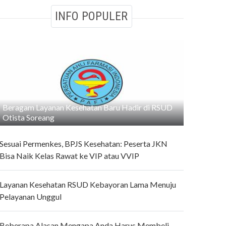
INFO POPULER
Beragam Layanan Kesehatan Baru Hadir di RSUD
Otista Soreang
Sesuai Permenkes, BPJS Kesehatan: Peserta JKN
Bisa Naik Kelas Rawat ke VIP atau VVIP
Layanan Kesehatan RSUD Kebayoran Lama Menuju
Pelayanan Unggul
Beberapa Alasan Mengapa Anda Harus Membeli