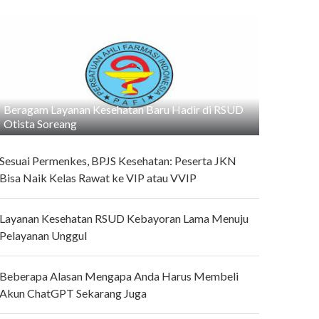
Beragam Layanan Kesehatan Baru Hadir di RSUD
Otista Soreang
Sesuai Permenkes, BPJS Kesehatan: Peserta JKN
Bisa Naik Kelas Rawat ke VIP atau VVIP
Layanan Kesehatan RSUD Kebayoran Lama Menuju
Pelayanan Unggul
Beberapa Alasan Mengapa Anda Harus Membeli
Akun ChatGPT Sekarang Juga