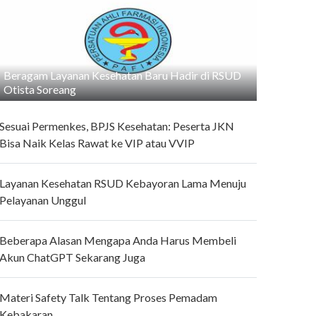
Beragam Layanan Kesehatan Baru Hadir di RSUD
Otista Soreang
Sesuai Permenkes, BPJS Kesehatan: Peserta JKN
Bisa Naik Kelas Rawat ke VIP atau VVIP
Layanan Kesehatan RSUD Kebayoran Lama Menuju
Pelayanan Unggul
Beberapa Alasan Mengapa Anda Harus Membeli
Akun ChatGPT Sekarang Juga
Materi Safety Talk Tentang Proses Pemadam
Kebakaran