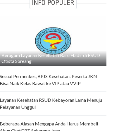
INFO POPULER
Beragam Layanan Kesehatan Baru Hadir di RSUD
Otista Soreang
Sesuai Permenkes, BPJS Kesehatan: Peserta JKN
Bisa Naik Kelas Rawat ke VIP atau VVIP
Layanan Kesehatan RSUD Kebayoran Lama Menuju
Pelayanan Unggul
Beberapa Alasan Mengapa Anda Harus Membeli
Akun ChatGPT Sekarang Juga