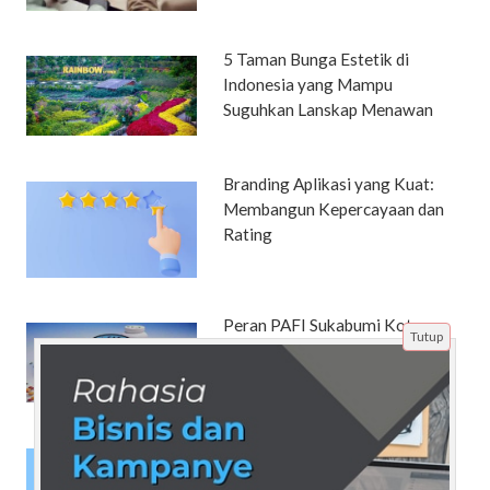
5 Taman Bunga Estetik di
Indonesia yang Mampu
Suguhkan Lanskap Menawan
Branding Aplikasi yang Kuat:
Membangun Kepercayaan dan
Rating
Peran PAFI Sukabumi Kota
Tutup
dalam Membangun Kemajuan
Farmasi
SEO untuk Website Multi-
Bahasa: Kesalahan Umum yang