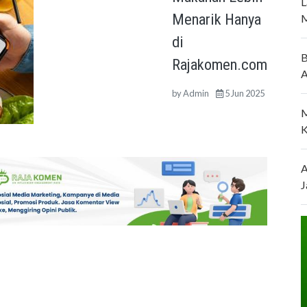
L
Menarik Hanya
M
di
B
Rajakomen.com
A
by
Admin
5 Jun 2025
M
K
A
J