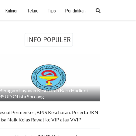
Kuliner
Tekno
Tips
Pendidikan
INFO POPULER
Beragam Layanan Kesehatan Baru Hadir di
RSUD Otista Soreang
esuai Permenkes, BPJS Kesehatan: Peserta JKN
isa Naik Kelas Rawat ke VIP atau VVIP