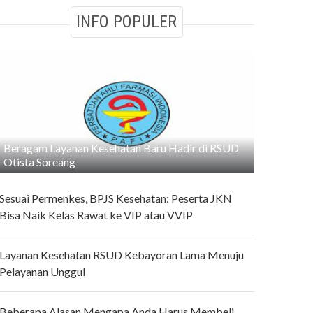
INFO POPULER
Beragam Layanan Kesehatan Baru Hadir di RSUD
Otista Soreang
Sesuai Permenkes, BPJS Kesehatan: Peserta JKN
Bisa Naik Kelas Rawat ke VIP atau VVIP
Layanan Kesehatan RSUD Kebayoran Lama Menuju
Pelayanan Unggul
Beberapa Alasan Mengapa Anda Harus Membeli