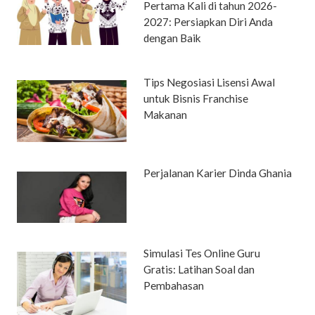
Pertama Kali di tahun 2026-
2027: Persiapkan Diri Anda
dengan Baik
Tips Negosiasi Lisensi Awal
untuk Bisnis Franchise
Makanan
Perjalanan Karier Dinda Ghania
Simulasi Tes Online Guru
Gratis: Latihan Soal dan
Pembahasan