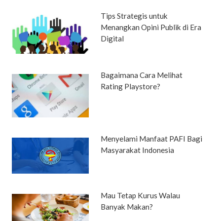
Tips Strategis untuk
Menangkan Opini Publik di Era
Digital
Bagaimana Cara Melihat
Rating Playstore?
Menyelami Manfaat PAFI Bagi
Masyarakat Indonesia
Mau Tetap Kurus Walau
Banyak Makan?