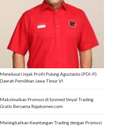
Menelusuri Jejak Profil Pulung Agustanto (PDI-P)
Daerah Pemilihan Jawa Timur VI
Maksimalkan Promosi di Sosmed Sinyal Trading
Gratis Bersama Rajakomen.com
Meningkatkan Keuntungan Trading dengan Promosi