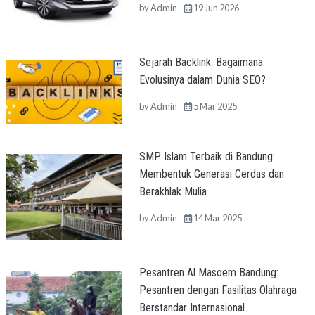
by
Admin
19 Jun 2026
Sejarah Backlink: Bagaimana
Evolusinya dalam Dunia SEO?
by
Admin
5 Mar 2025
SMP Islam Terbaik di Bandung:
Membentuk Generasi Cerdas dan
Berakhlak Mulia
by
Admin
14 Mar 2025
Pesantren Al Masoem Bandung:
Pesantren dengan Fasilitas Olahraga
Berstandar Internasional