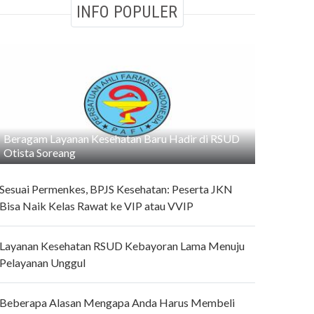
INFO POPULER
Beragam Layanan Kesehatan Baru Hadir di RSUD
Otista Soreang
Sesuai Permenkes, BPJS Kesehatan: Peserta JKN
Bisa Naik Kelas Rawat ke VIP atau VVIP
Layanan Kesehatan RSUD Kebayoran Lama Menuju
Pelayanan Unggul
Beberapa Alasan Mengapa Anda Harus Membeli