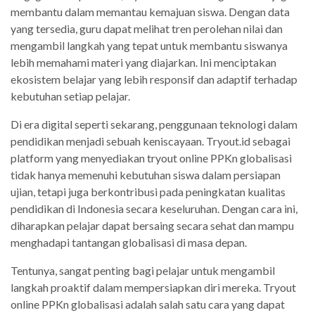
membantu dalam memantau kemajuan siswa. Dengan data
yang tersedia, guru dapat melihat tren perolehan nilai dan
mengambil langkah yang tepat untuk membantu siswanya
lebih memahami materi yang diajarkan. Ini menciptakan
ekosistem belajar yang lebih responsif dan adaptif terhadap
kebutuhan setiap pelajar.
Di era digital seperti sekarang, penggunaan teknologi dalam
pendidikan menjadi sebuah keniscayaan. Tryout.id sebagai
platform yang menyediakan tryout online PPKn globalisasi
tidak hanya memenuhi kebutuhan siswa dalam persiapan
ujian, tetapi juga berkontribusi pada peningkatan kualitas
pendidikan di Indonesia secara keseluruhan. Dengan cara ini,
diharapkan pelajar dapat bersaing secara sehat dan mampu
menghadapi tantangan globalisasi di masa depan.
Tentunya, sangat penting bagi pelajar untuk mengambil
langkah proaktif dalam mempersiapkan diri mereka. Tryout
online PPKn globalisasi adalah salah satu cara yang dapat