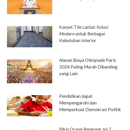
Karpet Tile Lantai: Solusi
Modern untuk Berbagai
Kebutuhan Interior
Alasan Biaya Olimpiade Paris
2024 Paling Murah Dibanding
yang Lain
Pendidikan dapat
Mempengaruhi dan
Memperkuat Demokrasi Politik
Bikin Orang Bengong, Ini 7