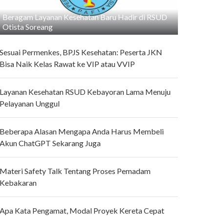
Beragam Layanan Kesehatan Baru Hadir di RSUD
Otista Soreang
Sesuai Permenkes, BPJS Kesehatan: Peserta JKN
Bisa Naik Kelas Rawat ke VIP atau VVIP
Layanan Kesehatan RSUD Kebayoran Lama Menuju
Pelayanan Unggul
Beberapa Alasan Mengapa Anda Harus Membeli
Akun ChatGPT Sekarang Juga
Materi Safety Talk Tentang Proses Pemadam
Kebakaran
Apa Kata Pengamat, Modal Proyek Kereta Cepat