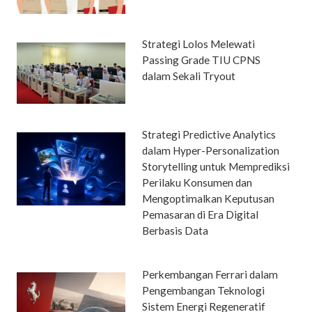
Strategi Lolos Melewati
Passing Grade TIU CPNS
dalam Sekali Tryout
Strategi Predictive Analytics
dalam Hyper-Personalization
Storytelling untuk Memprediksi
Perilaku Konsumen dan
Mengoptimalkan Keputusan
Pemasaran di Era Digital
Berbasis Data
Perkembangan Ferrari dalam
Pengembangan Teknologi
Sistem Energi Regeneratif