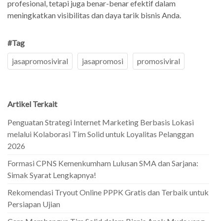
profesional, tetapi juga benar-benar efektif dalam
meningkatkan visibilitas dan daya tarik bisnis Anda.
#Tag
jasapromosiviral
jasapromosi
promosiviral
Artikel Terkait
Penguatan Strategi Internet Marketing Berbasis Lokasi
melalui Kolaborasi Tim Solid untuk Loyalitas Pelanggan
2026
Formasi CPNS Kemenkumham Lulusan SMA dan Sarjana:
Simak Syarat Lengkapnya!
Rekomendasi Tryout Online PPPK Gratis dan Terbaik untuk
Persiapan Ujian