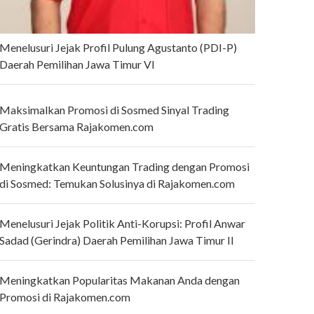
Menelusuri Jejak Profil Pulung Agustanto (PDI-P)
Daerah Pemilihan Jawa Timur VI
Maksimalkan Promosi di Sosmed Sinyal Trading
Gratis Bersama Rajakomen.com
Meningkatkan Keuntungan Trading dengan Promosi
di Sosmed: Temukan Solusinya di Rajakomen.com
Menelusuri Jejak Politik Anti-Korupsi: Profil Anwar
Sadad (Gerindra) Daerah Pemilihan Jawa Timur II
Meningkatkan Popularitas Makanan Anda dengan
Promosi di Rajakomen.com