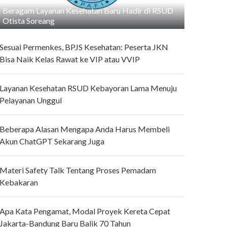
Beragam Layanan Kesehatan Baru Hadir di RSUD
Otista Soreang
Sesuai Permenkes, BPJS Kesehatan: Peserta JKN
Bisa Naik Kelas Rawat ke VIP atau VVIP
Layanan Kesehatan RSUD Kebayoran Lama Menuju
Pelayanan Unggul
Beberapa Alasan Mengapa Anda Harus Membeli
Akun ChatGPT Sekarang Juga
Materi Safety Talk Tentang Proses Pemadam
Kebakaran
Apa Kata Pengamat, Modal Proyek Kereta Cepat
Jakarta-Bandung Baru Balik 70 Tahun