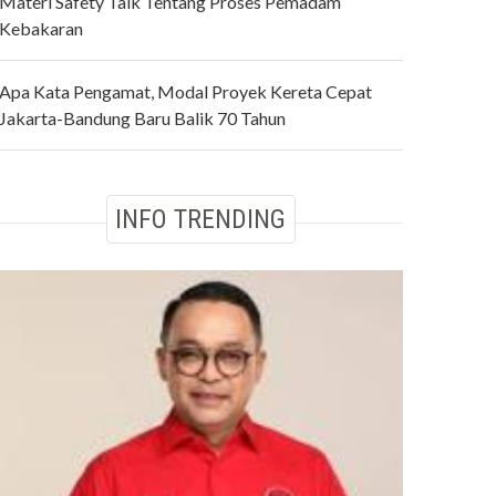
Materi Safety Talk Tentang Proses Pemadam
Kebakaran
Apa Kata Pengamat, Modal Proyek Kereta Cepat
Jakarta-Bandung Baru Balik 70 Tahun
INFO TRENDING