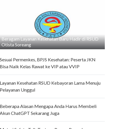
Beragam Layanan Kesehatan Baru Hadir di RSUD
Otista Soreang
Sesuai Permenkes, BPJS Kesehatan: Peserta JKN
Bisa Naik Kelas Rawat ke VIP atau VVIP
Layanan Kesehatan RSUD Kebayoran Lama Menuju
Pelayanan Unggul
Beberapa Alasan Mengapa Anda Harus Membeli
Akun ChatGPT Sekarang Juga