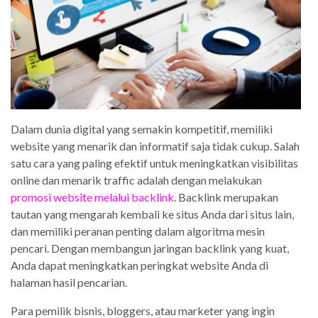
Dalam dunia digital yang semakin kompetitif, memiliki
website yang menarik dan informatif saja tidak cukup. Salah
satu cara yang paling efektif untuk meningkatkan visibilitas
online dan menarik traffic adalah dengan melakukan
promosi website melalui backlink
. Backlink merupakan
tautan yang mengarah kembali ke situs Anda dari situs lain,
dan memiliki peranan penting dalam algoritma mesin
pencari. Dengan membangun jaringan backlink yang kuat,
Anda dapat meningkatkan peringkat website Anda di
halaman hasil pencarian.
Para pemilik bisnis, bloggers, atau marketer yang ingin