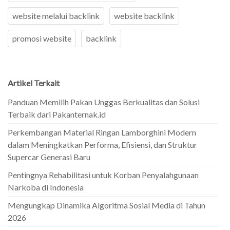
website melalui backlink
website backlink
promosi website
backlink
Artikel Terkait
Panduan Memilih Pakan Unggas Berkualitas dan Solusi
Terbaik dari Pakanternak.id
Perkembangan Material Ringan Lamborghini Modern
dalam Meningkatkan Performa, Efisiensi, dan Struktur
Supercar Generasi Baru
Pentingnya Rehabilitasi untuk Korban Penyalahgunaan
Narkoba di Indonesia
Mengungkap Dinamika Algoritma Sosial Media di Tahun
2026