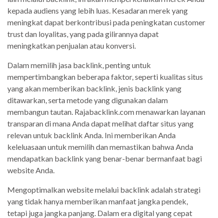
kepada audiens yang lebih luas. Kesadaran merek yang
meningkat dapat berkontribusi pada peningkatan customer
trust dan loyalitas, yang pada gilirannya dapat
meningkatkan penjualan atau konversi.
Dalam memilih jasa backlink, penting untuk
mempertimbangkan beberapa faktor, seperti kualitas situs
yang akan memberikan backlink, jenis backlink yang
ditawarkan, serta metode yang digunakan dalam
membangun tautan. Rajabacklink.com menawarkan layanan
transparan di mana Anda dapat melihat daftar situs yang
relevan untuk backlink Anda. Ini memberikan Anda
keleluasaan untuk memilih dan memastikan bahwa Anda
mendapatkan backlink yang benar-benar bermanfaat bagi
website Anda.
Mengoptimalkan website melalui backlink adalah strategi
yang tidak hanya memberikan manfaat jangka pendek,
tetapi juga jangka panjang. Dalam era digital yang cepat