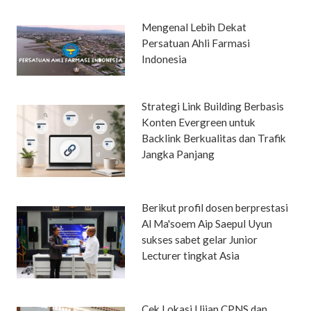
Mengenal Lebih Dekat
Persatuan Ahli Farmasi
Indonesia
Strategi Link Building Berbasis
Konten Evergreen untuk
Backlink Berkualitas dan Trafik
Jangka Panjang
Berikut profil dosen berprestasi
Al Ma'soem Aip Saepul Uyun
sukses sabet gelar Junior
Lecturer tingkat Asia
Cek Lokasi Ujian CPNS dan