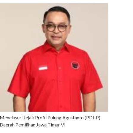
Menelusuri Jejak Profil Pulung Agustanto (PDI-P)
Daerah Pemilihan Jawa Timur VI