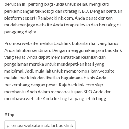
berubah ini, penting bagi Anda untuk selalu mengikuti
perkembangan teknologi dan strategi SEO. Dengan bantuan
platform seperti Rajabacklink.com, Anda dapat dengan
mudah menjaga website Anda tetap relevan dan bersaing di
panggung digital.
Promosi website melalui backlink bukanlah hal yang harus
Anda lakukan sendirian. Dengan menggunakan jasa backlink
yang tepat, Anda dapat memanfaatkan keahlian dan
pengalaman mereka untuk mendapatkan hasil yang
maksimal. Jadi, mulailah untuk mempromosikan website
melalui backlink dan lihatlah bagaimana bisnis Anda
berkembang dengan pesat. Rajabacklink.com siap
membantu Anda dalam mencapai tujuan SEO Anda dan
membawa website Anda ke tingkat yang lebih tinggi.
#Tag
promosi website melalui backlink