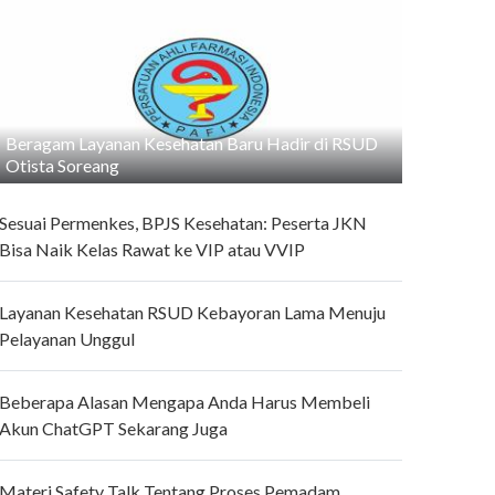
Beragam Layanan Kesehatan Baru Hadir di RSUD
Otista Soreang
Sesuai Permenkes, BPJS Kesehatan: Peserta JKN
Bisa Naik Kelas Rawat ke VIP atau VVIP
Layanan Kesehatan RSUD Kebayoran Lama Menuju
Pelayanan Unggul
Beberapa Alasan Mengapa Anda Harus Membeli
Akun ChatGPT Sekarang Juga
Materi Safety Talk Tentang Proses Pemadam