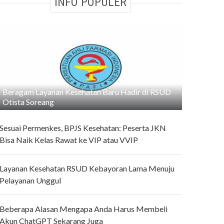
INFO POPULER
Beragam Layanan Kesehatan Baru Hadir di RSUD
Otista Soreang
Sesuai Permenkes, BPJS Kesehatan: Peserta JKN
Bisa Naik Kelas Rawat ke VIP atau VVIP
Layanan Kesehatan RSUD Kebayoran Lama Menuju
Pelayanan Unggul
Beberapa Alasan Mengapa Anda Harus Membeli
Akun ChatGPT Sekarang Juga