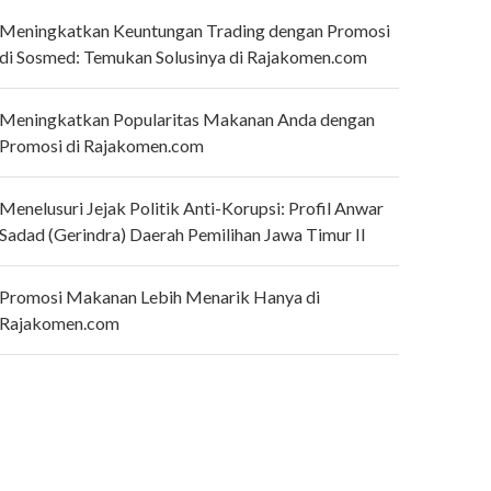
Meningkatkan Keuntungan Trading dengan Promosi
di Sosmed: Temukan Solusinya di Rajakomen.com
Meningkatkan Popularitas Makanan Anda dengan
Promosi di Rajakomen.com
Menelusuri Jejak Politik Anti-Korupsi: Profil Anwar
Sadad (Gerindra) Daerah Pemilihan Jawa Timur II
Promosi Makanan Lebih Menarik Hanya di
Rajakomen.com