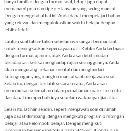
hanya familiar dengan format soal, tetapi juga dapat
memahami pola dan tipe pertanyaan yang sering muncul.
Dengan mengetahui hal ini, Anda dapat mempelajari bahan
yang relevan dan mengalokasikan waktu belajar dengan
lebih efektif.
Latihan soal tahun-tahun sebelumnya sangat bermanfaat
untuk meningkatkan kepercayaan diri. Ketika Anda terbiasa
dengan format ujian ini, otak Anda akan lebih mudah
beradaptasi ketika menghadapi ujian sesungguhnya. Anda
akan mengurangi tekanan mental dan menghindari
kebingungan yang mungkin muncul saat menjawab soal.
Selain itu, dengan berlatih secara teratur, Anda akan
menemukan kelemahan dalam pemahaman materi tertentu
dan dapat memperbaikinya sebelum waktunya ujian tiba.
Selain itu, latihan sendiri, seperti menjawab soal di rumah,
juga dapat diimbangi dengan mengikuti program bimbingan
belajar atau kelompok belajar. Dengan mengikuti
bimbingan belajar yang fokus pada SIMAK UI, Anda bisa