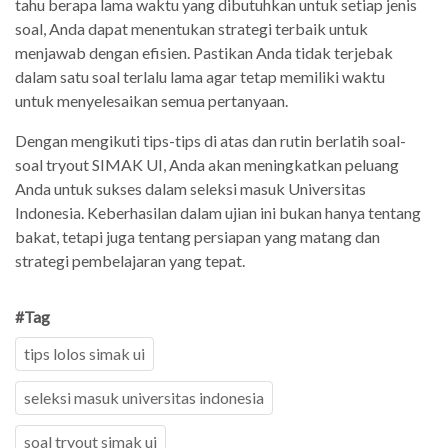
tahu berapa lama waktu yang dibutuhkan untuk setiap jenis
soal, Anda dapat menentukan strategi terbaik untuk
menjawab dengan efisien. Pastikan Anda tidak terjebak
dalam satu soal terlalu lama agar tetap memiliki waktu
untuk menyelesaikan semua pertanyaan.
Dengan mengikuti tips-tips di atas dan rutin berlatih soal-
soal tryout SIMAK UI, Anda akan meningkatkan peluang
Anda untuk sukses dalam seleksi masuk Universitas
Indonesia. Keberhasilan dalam ujian ini bukan hanya tentang
bakat, tetapi juga tentang persiapan yang matang dan
strategi pembelajaran yang tepat.
#Tag
tips lolos simak ui
seleksi masuk universitas indonesia
soal tryout simak ui