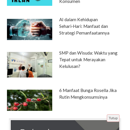
Konsumen
AI dalam Kehidupan
Sehari‑Hari: Manfaat dan
Strategi Pemanfaatannya
SMP dan Wisuda: Waktu yang
Tepat untuk Merayakan
Kelulusan?
6 Manfaat Bunga Rosella Jika
Rutin Mengkonsumsinya
Tutup
Mengenal Sudjadi: Suara Tegas