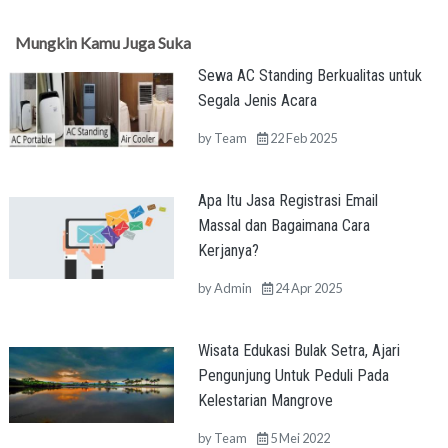
Mungkin Kamu Juga Suka
Sewa AC Standing Berkualitas untuk
Segala Jenis Acara
by
Team
22 Feb 2025
Apa Itu Jasa Registrasi Email
Massal dan Bagaimana Cara
Kerjanya?
by
Admin
24 Apr 2025
Wisata Edukasi Bulak Setra, Ajari
Pengunjung Untuk Peduli Pada
Kelestarian Mangrove
by
Team
5 Mei 2022