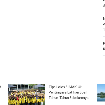
d
M
A
T
P
R
t
Tips Lolos SIMAK UI:
Pentingnya Latihan Soal
Tahun-Tahun Sebelumnya