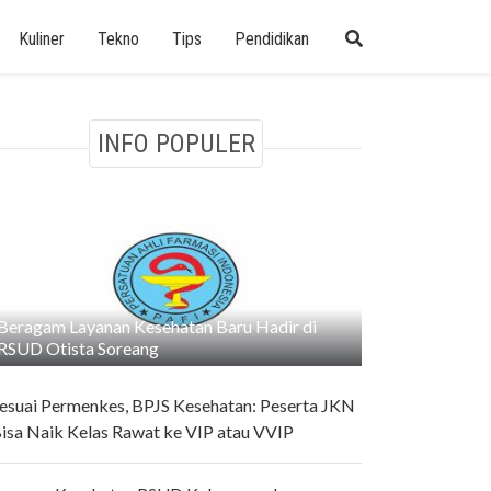
Kuliner
Tekno
Tips
Pendidikan
INFO POPULER
Beragam Layanan Kesehatan Baru Hadir di
RSUD Otista Soreang
esuai Permenkes, BPJS Kesehatan: Peserta JKN
isa Naik Kelas Rawat ke VIP atau VVIP