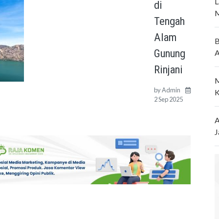
L
di
M
Tengah
Alam
B
Gunung
A
Rinjani
M
by
Admin
K
2 Sep 2025
A
J