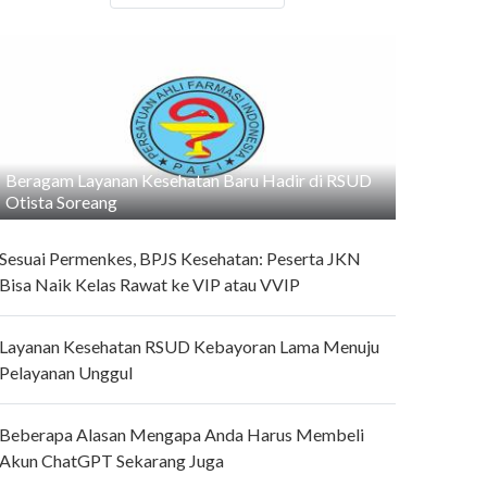
Beragam Layanan Kesehatan Baru Hadir di RSUD
Otista Soreang
Sesuai Permenkes, BPJS Kesehatan: Peserta JKN
Bisa Naik Kelas Rawat ke VIP atau VVIP
Layanan Kesehatan RSUD Kebayoran Lama Menuju
Pelayanan Unggul
Beberapa Alasan Mengapa Anda Harus Membeli
Akun ChatGPT Sekarang Juga