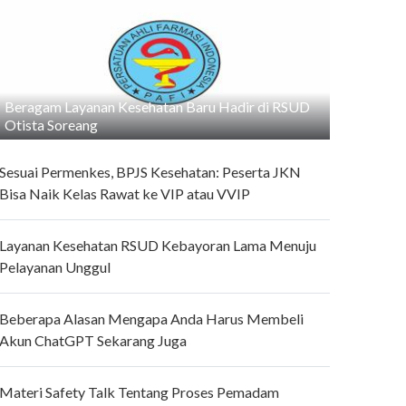
Beragam Layanan Kesehatan Baru Hadir di RSUD
Otista Soreang
Sesuai Permenkes, BPJS Kesehatan: Peserta JKN
Bisa Naik Kelas Rawat ke VIP atau VVIP
Layanan Kesehatan RSUD Kebayoran Lama Menuju
Pelayanan Unggul
Beberapa Alasan Mengapa Anda Harus Membeli
Akun ChatGPT Sekarang Juga
Materi Safety Talk Tentang Proses Pemadam