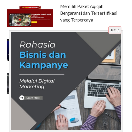
Memilih Paket Aqiqah
Bergaransi dan Tersertifikasi
yang Terpercaya
Tutup
6 Tips Belanja Suplemen
Muscle First untuk Pemula
Agar Tidak Overbudget
Tonton Taufik: Dosen Digital
Sebut Pemilu 2024 Hadirkan
Perang Opini di Media Sosial
Beranda
Artikel
Tentang Kami
Disclaimer