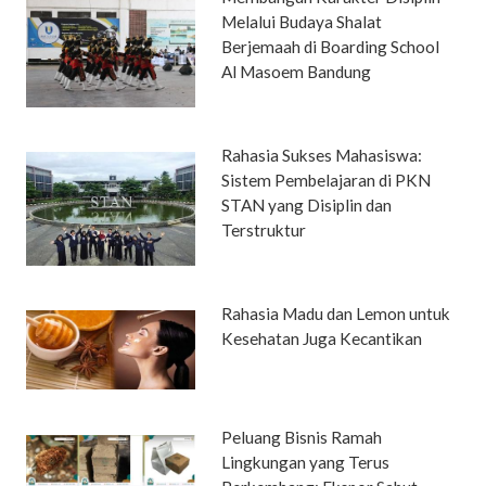
Melalui Budaya Shalat
Berjemaah di Boarding School
Al Masoem Bandung
Rahasia Sukses Mahasiswa:
Sistem Pembelajaran di PKN
STAN yang Disiplin dan
Terstruktur
Rahasia Madu dan Lemon untuk
Kesehatan Juga Kecantikan
Peluang Bisnis Ramah
Lingkungan yang Terus