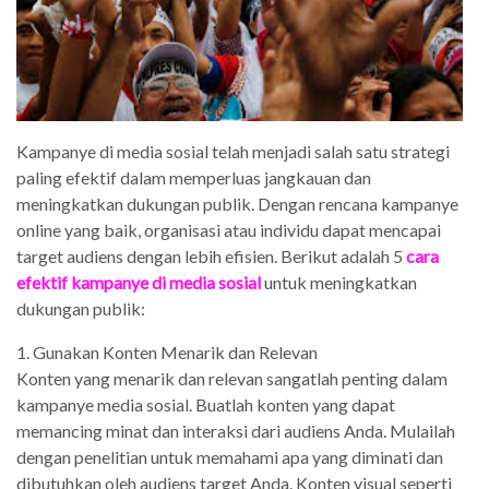
Kampanye di media sosial telah menjadi salah satu strategi
paling efektif dalam memperluas jangkauan dan
meningkatkan dukungan publik. Dengan rencana kampanye
online yang baik, organisasi atau individu dapat mencapai
target audiens dengan lebih efisien. Berikut adalah 5
cara
efektif kampanye di media sosial
untuk meningkatkan
dukungan publik:
1. Gunakan Konten Menarik dan Relevan
Konten yang menarik dan relevan sangatlah penting dalam
kampanye media sosial. Buatlah konten yang dapat
memancing minat dan interaksi dari audiens Anda. Mulailah
dengan penelitian untuk memahami apa yang diminati dan
dibutuhkan oleh audiens target Anda. Konten visual seperti