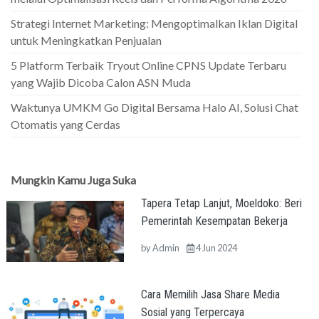
Strategi Internet Marketing: Mengoptimalkan Iklan Digital
untuk Meningkatkan Penjualan
5 Platform Terbaik Tryout Online CPNS Update Terbaru
yang Wajib Dicoba Calon ASN Muda
Waktunya UMKM Go Digital Bersama Halo AI, Solusi Chat
Otomatis yang Cerdas
Mungkin Kamu Juga Suka
Tapera Tetap Lanjut, Moeldoko: Beri
Pemerintah Kesempatan Bekerja
by
Admin
4 Jun 2024
Cara Memilih Jasa Share Media
Sosial yang Terpercaya