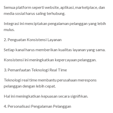
Semua platform seperti website, aplikasi, marketplace, dan
media sosial harus saling terhubung.
Integrasi ini menciptakan pengalaman pelanggan yang lebih
mulus.
2. Penguatan Konsistensi Layanan
Setiap kanal harus memberikan kualitas layanan yang sama.
Konsistensi ini meningkatkan kepercayaan pelanggan.
3. Pemanfaatan Teknologi Real Time
Teknologi real time membantu perusahaan merespons
pelanggan dengan lebih cepat.
Hal ini meningkatkan kepuasan secara signifikan.
4. Personalisasi Pengalaman Pelanggan