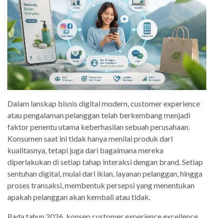
Dalam lanskap bisnis digital modern, customer experience
atau pengalaman pelanggan telah berkembang menjadi
faktor penentu utama keberhasilan sebuah perusahaan.
Konsumen saat ini tidak hanya menilai produk dari
kualitasnya, tetapi juga dari bagaimana mereka
diperlakukan di setiap tahap interaksi dengan brand. Setiap
sentuhan digital, mulai dari iklan, layanan pelanggan, hingga
proses transaksi, membentuk persepsi yang menentukan
apakah pelanggan akan kembali atau tidak.
Pada tahun 2026, konsep customer experience excellence