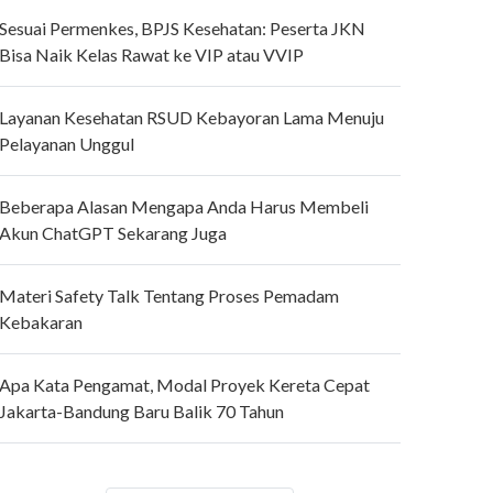
Sesuai Permenkes, BPJS Kesehatan: Peserta JKN
Bisa Naik Kelas Rawat ke VIP atau VVIP
Layanan Kesehatan RSUD Kebayoran Lama Menuju
Pelayanan Unggul
Beberapa Alasan Mengapa Anda Harus Membeli
Akun ChatGPT Sekarang Juga
Materi Safety Talk Tentang Proses Pemadam
Kebakaran
Apa Kata Pengamat, Modal Proyek Kereta Cepat
Jakarta-Bandung Baru Balik 70 Tahun