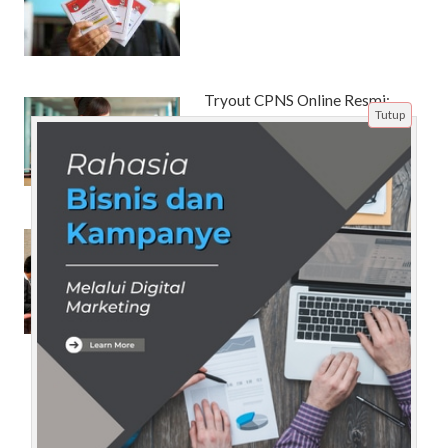
Tryout CPNS Online Resmi:
Tutup
Solusi Efektif Calon ASN Muda
untuk Raih Passing Grade
Tinggi
Cara Masuk Jurusan Hubungan
Internasional di Universitas
Ternama
Beranda
Artikel
Tentang Kami
Disclaimer