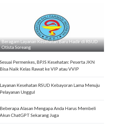
Beragam Layanan Kesehatan Baru Hadir di RSUD
Otista Soreang
Sesuai Permenkes, BPJS Kesehatan: Peserta JKN
Bisa Naik Kelas Rawat ke VIP atau VVIP
Layanan Kesehatan RSUD Kebayoran Lama Menuju
Pelayanan Unggul
Beberapa Alasan Mengapa Anda Harus Membeli
Akun ChatGPT Sekarang Juga