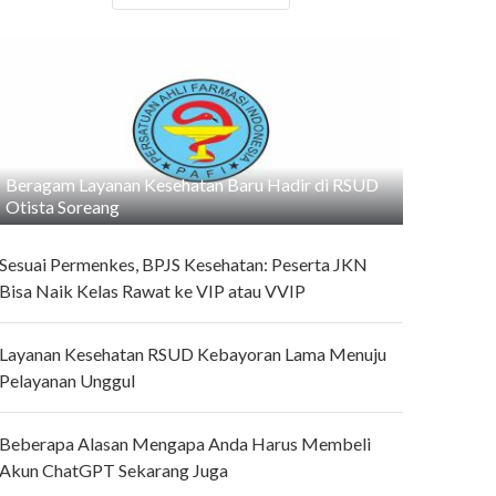
Beragam Layanan Kesehatan Baru Hadir di RSUD
Otista Soreang
Sesuai Permenkes, BPJS Kesehatan: Peserta JKN
Bisa Naik Kelas Rawat ke VIP atau VVIP
Layanan Kesehatan RSUD Kebayoran Lama Menuju
Pelayanan Unggul
Beberapa Alasan Mengapa Anda Harus Membeli
Akun ChatGPT Sekarang Juga