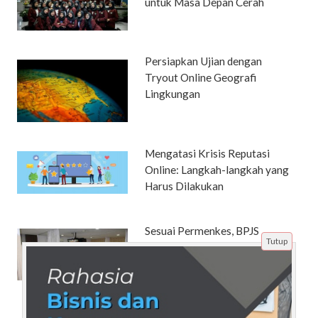
untuk Masa Depan Cerah
Persiapkan Ujian dengan
Tryout Online Geografi
Lingkungan
Mengatasi Krisis Reputasi
Online: Langkah-langkah yang
Harus Dilakukan
Sesuai Permenkes, BPJS
Tutup
Kesehatan: Peserta JKN Bisa
Naik Kelas Rawat ke VIP atau
VVIP